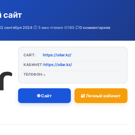
й сайт
12 сентября 2024
·
⏱️ 5 мин чтения
·
185
·
0 комментариев
https://oilar.kz/
САЙТ:
https://oilar.kz/
КАБИНЕТ:
ТЕЛЕФОН:
-
🌐 Сайт
🔐 Личный кабинет