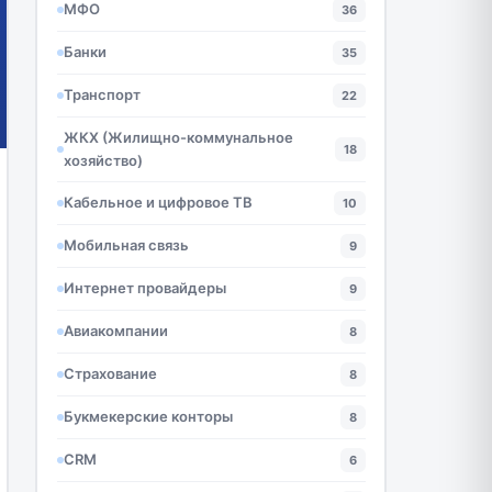
МФО
36
Банки
35
Транспорт
22
ЖКХ (Жилищно-коммунальное
18
хозяйство)
Кабельное и цифровое ТВ
10
Мобильная связь
9
Интернет провайдеры
9
Авиакомпании
8
Страхование
8
Букмекерские конторы
8
CRM
6