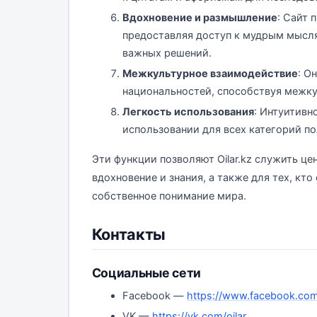
Вдохновение и размышление
: Сайт 
предоставляя доступ к мудрым мысля
важных решений.
Межкультурное взаимодействие
: О
национальностей, способствуя межк
Легкость использования
: Интуитивн
использовании для всех категорий по
Эти функции позволяют Oilar.kz служить ц
вдохновение и знания, а также для тех, кт
собственное понимание мира.
Контакты
Социальные сети
Facebook —
https://www.facebook.com
VK —
https://vk.com/oilar