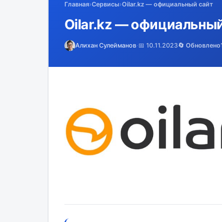
Главная
›
Сервисы
›
Oilar.kz — официальный сайт
Oilar.kz — официальны
Алихан Сулейманов
·
📅 10.11.2023
🔄 Обновлено