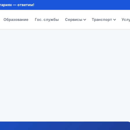
тариях — ответим!
Образование
Гос. службы
Сервисы
Транспорт
Усл