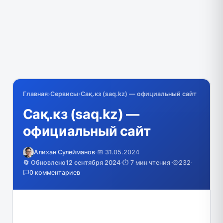
Главная
›
Сервисы
›
Сақ.кз (saq.kz) — официальный сайт
Сақ.кз (saq.kz) —
официальный сайт
Алихан Сулейманов
·
📅 31.05.2024
🔄 Обновлено
12 сентября 2024
·
⏱️ 7 мин чтения
·
232
·
0 комментариев