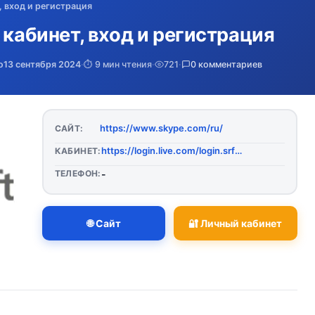
, вход и регистрация
 кабинет, вход и регистрация
о
13 сентября 2024
·
⏱️ 9 мин чтения
·
721
·
0 комментариев
https://www.skype.com/ru/
САЙТ:
https://login.live.com/login.srf?wa=wsignin1.0&rpsnv=13&ct=1646153234&rver=7.1.6819.0&wp=MBI_SSL&wreply=https%3A%2F%2Flw.skype.com%2Flogin%2Foauth%2Fproxy%3Fclient_id%3D360605%26redirect_uri%3Dhttps%253A%252F%252Fsecure.skype.com%252Fportal%252Flogin%253Freturn_url%253Dhttps%25253A%25252F%25252Fsecure.skype.com%25252Fportal%25252Foverview%26response_type%3Dpostgrant%26state%3D5b23815cb07eb4790c169688&lc=1033&id=293290&mkt=ru-RU&psi=skype&lw=1&cobrandid=2befc4b5-19e3-46e8-8347-77317a16a5a5&client_flight=ReservedFlight33%2CReservedFlight67
КАБИНЕТ:
ТЕЛЕФОН:
-
🌐 Сайт
🔐 Личный кабинет