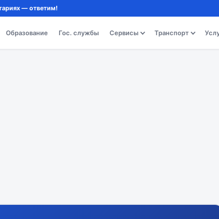
тариях — ответим!
Образование
Гос. службы
Сервисы
Транспорт
Усл