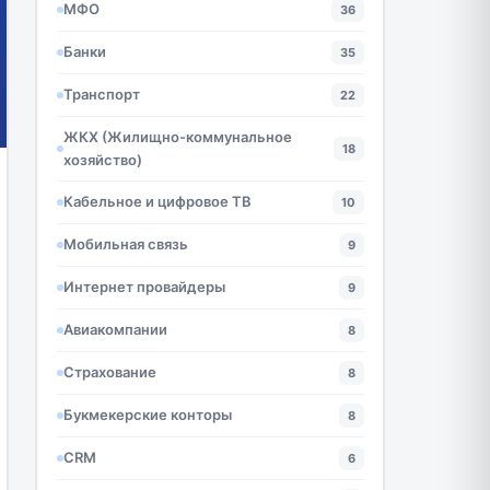
МФО
36
Банки
35
Транспорт
22
ЖКХ (Жилищно-коммунальное
18
хозяйство)
Кабельное и цифровое ТВ
10
Мобильная связь
9
Интернет провайдеры
9
Авиакомпании
8
Страхование
8
Букмекерские конторы
8
CRM
6