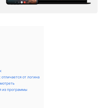
к
к отличается от логина
смотреть
дя из программы