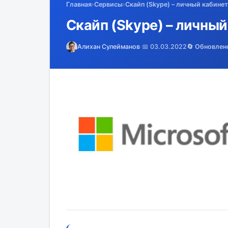
Главная
›
Сервисы
›
Скайп (Skype) – личный кабинет
Скайп (Skype) – личный
Алихан Сулейманов
·
📅 03.03.2022
🔄 Обновлен