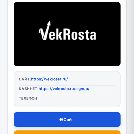
https://vekrosta.ru/
САЙТ:
https://vekrosta.ru/signup/
КАБИНЕТ:
ТЕЛЕФОН:
-
🌐 Сайт