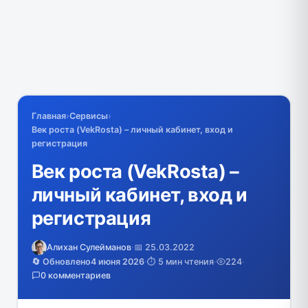
Главная
›
Сервисы
›
Век роста (VekRosta) – личный кабинет, вход и
регистрация
Век роста (VekRosta) –
личный кабинет, вход и
регистрация
Алихан Сулейманов
·
📅 25.03.2022
🔄 Обновлено
4 июня 2026
·
⏱️ 5 мин чтения
·
224
·
0 комментариев