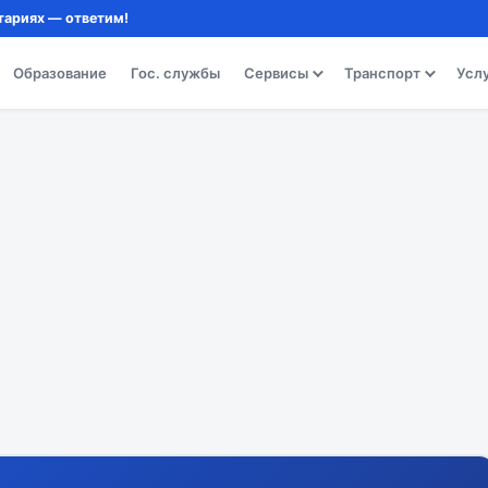
тариях — ответим!
Образование
Гос. службы
Сервисы
Транспорт
Усл