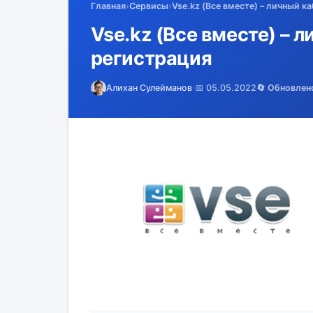
Главная
›
Сервисы
›
Vse.kz (Все вместе) – личный к
Vse.kz (Все вместе) – л
регистрация
Алихан Сулейманов
·
📅 05.05.2022
🔄 Обновлен