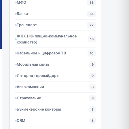
МФО
36
Банки
35
Транспорт
22
ЖКХ (Жилищно-коммунальное
18
хозяйство)
Кабельное и цифровое ТВ
10
Мобильная связь
9
Интернет провайдеры
9
Авиакомпании
8
Страхование
8
Букмекерские конторы
8
CRM
6