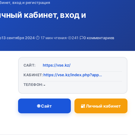
абинет, вход и регистрация
ичный кабинет, вход и
о
13 сентября 2024
·
⏱️ 17 мин чтения
·
241
·
0 комментариев
https://vse.kz/
САЙТ:
https://vse.kz/index.php?app=core&module=global&section=login
КАБИНЕТ:
ТЕЛЕФОН:
-
🌐 Сайт
🔐 Личный кабинет