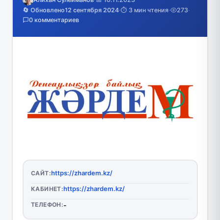
🔄 Обновлено
12 сентября 2024
·
⏱️ 3 мин чтения
·
273
·
0 комментариев
https://zhardem.kz/
САЙТ:
https://zhardem.kz/
КАБИНЕТ:
ТЕЛЕФОН:
-