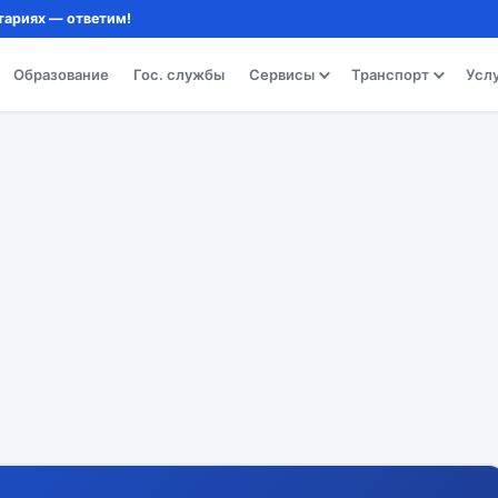
тариях — ответим!
Образование
Гос. службы
Сервисы
Транспорт
Усл