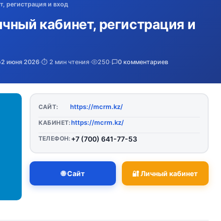
, регистрация и вход
чный кабинет, регистрация и
о
2 июня 2026
·
⏱️ 2 мин чтения
·
250
·
0 комментариев
https://mcrm.kz/
САЙТ:
https://mcrm.kz/
КАБИНЕТ:
ТЕЛЕФОН:
+7 (700) 641-77-53
🌐 Сайт
🔐 Личный кабинет