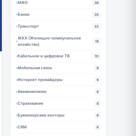
МФО
36
Банки
35
Транспорт
22
ЖКХ (Жилищно-коммунальное
18
хозяйство)
Кабельное и цифровое ТВ
10
Мобильная связь
9
Интернет провайдеры
9
Авиакомпании
8
Страхование
8
Букмекерские конторы
8
CRM
6