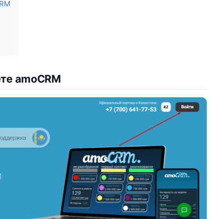
CRM
нете amoCRM