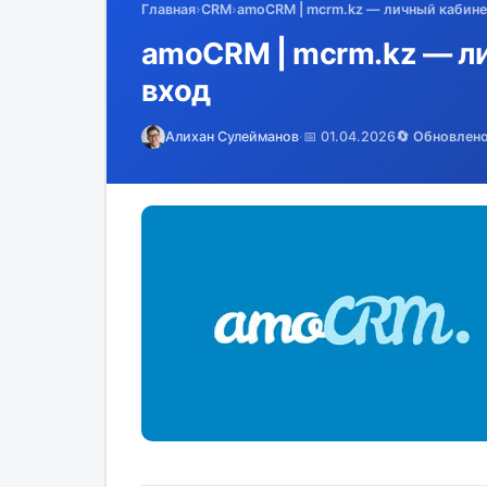
Главная
›
CRM
›
amoCRM | mcrm.kz — личный кабинет
amoCRM | mcrm.kz — ли
вход
Алихан Сулейманов
·
📅 01.04.2026
🔄 Обновлен