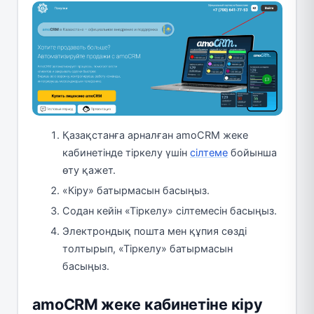
Қазақстанға арналған amoCRM жеке
кабинетінде тіркелу үшін
сілтеме
бойынша
өту қажет.
«Кіру» батырмасын басыңыз.
Содан кейін «Тіркелу» сілтемесін басыңыз.
Электрондық пошта мен құпия сөзді
толтырып, «Тіркелу» батырмасын
басыңыз.
amoCRM жеке кабинетіне кіру