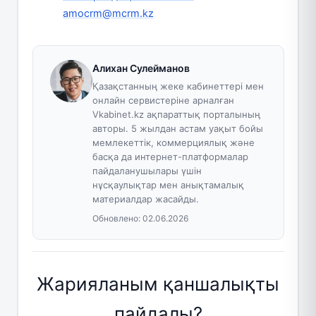
amocrm@mcrm.kz
Алихан Сулейманов
Қазақстанның жеке кабинеттері мен
онлайн сервистеріне арналған
Vkabinet.kz ақпараттық порталының
авторы. 5 жылдан астам уақыт бойы
мемлекеттік, коммерциялық және
басқа да интернет-платформалар
пайдаланушылары үшін
нұсқаулықтар мен анықтамалық
материалдар жасайды.
Обновлено:
02.06.2026
Жарияланым қаншалықты
пайдалы?