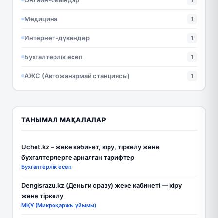
1
Медицина
1
Интернет-дүкендер
1
Бухгалтерлік есеп
1
АЖС (Автожанармай станциясы)
1
ТАНЫМАЛ МАҚАЛАЛАР
Uchet.kz – жеке кабинет, кіру, тіркелу және
бухгалтерлерге арналған тарифтер
Бухгалтерлік есеп
Dengisrazu.kz (Деньги сразу) жеке кабинеті — кіру
және тіркелу
МҚҰ (Микроқаржы ұйымы)