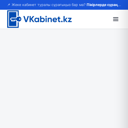
📌 Жеке кабинет туралы сұрағыңыз бар ма?
Пікірлерде сұраңыз — жауап береміз!