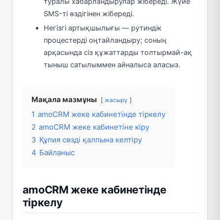
туралы хабарландырулар жібереді. Жүйе
SMS-ті өздігінен жібереді.
Негізгі артықшылығы — рутиндік
процестерді оңтайландыру; соның
арқасында сіз құжаттарды толтырмай-ақ
тыныш сатылыммен айналыса аласыз.
Мақала мазмұны
жасыру
1
amoCRM жеке кабинетінде тіркелу
2
amoCRM жеке кабинетіне кіру
3
Құпия сөзді қалпына келтіру
4
Байланыс
amoCRM жеке кабинетінде
тіркелу