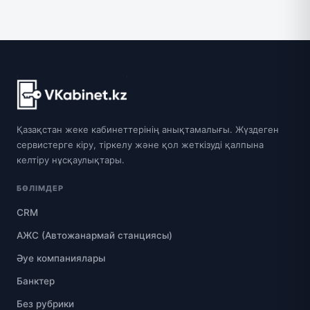
Қазақстан жеке кабинеттерінің анықтамалығы. Жүздеген
сервистерге кіру, тіркелу және қол жеткізуді қалпына
келтіру нұсқаулықтары.
БӨЛІМДЕР
CRM
АЖС (Автожанармай станциясы)
Әуе компаниялары
Банктер
Без рубрики