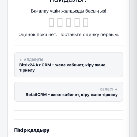
Бағалау үшін жұлдызды басыңыз!
Оценок пока нет. Поставьте оценку первым.
← АЛДЫҢҒЫ
Bitrix24.kz CRM – жеке кабинет, кіру және
тіркелу
КЕЛЕСІ →
RetailCRM – жеке кабинет, кіру және тіркелу
Пікір қалдыру