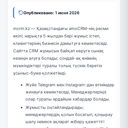
Опубликовано:
1 июня 2026
mcrm.kz — Қазақстандағы amoCRM-нің ресми
өкілі; нарықта 5 жылдан бері жұмыс істеп,
клиенттерінің бизнесін дамытуға көмектеседі.
Сайтта CRM жұмысын байқап көруге сынақ
кезеңін алуға болады; сондай-ақ өнімнің
мүмкіндіктері туралы толық түсінік беретін
ұсыныс-бума қолжетімді.
Жүйе Telegram мен Instagram-дан өтінімдер
жинауға көмектеседі. Менеджерлеріңіз
олар туралы әрдайым хабардар болады.
Жұмысты оңтайландырады;
менеджерлердің қолын босатып, қоңырау
шалу немесе ақпарат жіберу қажеттігі