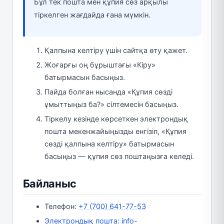
Бұл тек пошта мен құпия сөз арқылы
тіркелген жағдайда ғана мүмкін.
Қалпына келтіру үшін сайтқа өту қажет.
Жоғарғы оң бұрыштағы «Кіру»
батырмасын басыңыз.
Пайда болған нысанда «Құпия сөзді
ұмыттыңыз ба?» сілтемесін басыңыз.
Тіркелу кезінде көрсеткен электрондық
пошта мекенжайыңызды енгізіп, «Құпия
сөзді қалпына келтіру» батырмасын
басыңыз — құпия сөз поштаңызға келеді.
Байланыс
Телефон:
+7 (700) 641-77-53
Электрондық пошта: info-