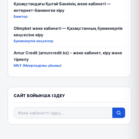
Қазақстандағы Қытай Банкінің жеке кабинеті —
интернет-банкингке кіру
Банктер
Olimpbet жеке кабинеті — Қазақстанның букмекерлік
кеңсесіне кіру
Букмекерлік кеңселер
Arnur Credit (arnurcredit.kz) – жеке кабинет, кіру және
тіркелу
МҚҰ (Микроқаржы ұйымы)
САЙТ БОЙЫНША ІЗДЕУ