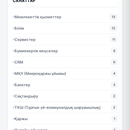
САНАТТАР
Мемлекеттік қызметтер
13
Білім
12
Сервистер
11
Букмекерлік кеңселер
8
CRM
6
МҚҰ (Микроқаржы ұйымы)
4
Банктер
3
Сақтандыру
2
ТКШ (Тұрғын үй-коммуналдық шаруашылық)
2
Қаржы
1
Онлайн-ойындар