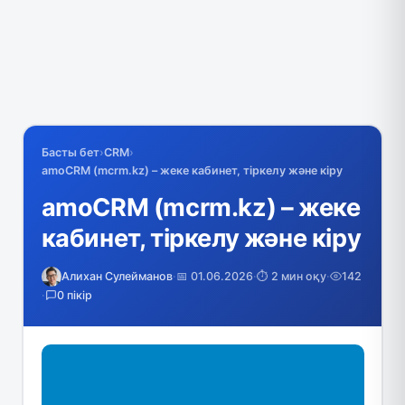
Басты бет
›
CRM
›
amoCRM (mcrm.kz) – жеке кабинет, тіркелу және кіру
amoCRM (mcrm.kz) – жеке
кабинет, тіркелу және кіру
Алихан Сулейманов
·
📅 01.06.2026
·
⏱️ 2 мин оқу
·
142
·
0 пікір