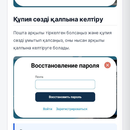
Құпия сөзді қалпына келтіру
Пошта арқылы тіркелген болсаңыз және құпия
сөзді ұмытып қалсаңыз, оны нысан арқылы
қалпына келтіруге болады.