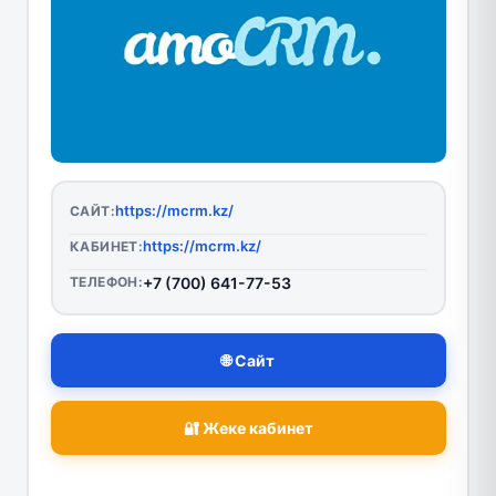
https://mcrm.kz/
САЙТ:
https://mcrm.kz/
КАБИНЕТ:
ТЕЛЕФОН:
+7 (700) 641-77-53
🌐 Сайт
🔐 Жеке кабинет