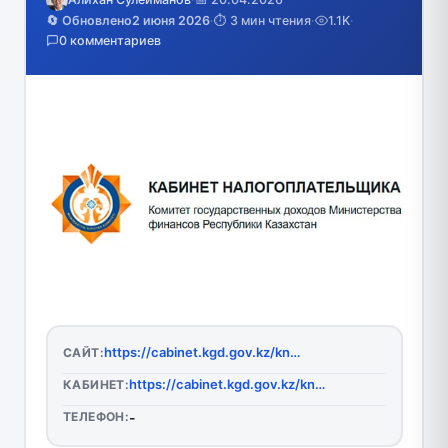
🔄 Обновлено
2 июня 2026
·
⏱️ 3 мин чтения
·
1.1K
·
0 комментариев
https://cabinet.kgd.gov.kz/knp/main/index
САЙТ:
https://cabinet.kgd.gov.kz/knp/main/index
КАБИНЕТ:
ТЕЛЕФОН:
-