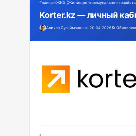
Главная
›
ЖКХ (Жилищно-коммунальное хозяйств
Korter.kz — личный каб
Алихан Сулейманов
·
📅 20.04.2026
🔄 Обновлен