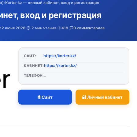
о)
›
Korter.kz — личный кабинет, вход и регистрация
инет, вход и регистрация
о
2 июня 2026
·
⏱️ 2 мин чтения
·
418
·
0 комментариев
https://korter.kz/
САЙТ:
https://korter.kz/
КАБИНЕТ:
ТЕЛЕФОН:
-
🌐 Сайт
🔐 Личный кабинет