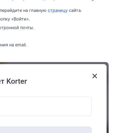
 перейдите на главную
страницу
сайта.
нопку «Войти».
ктронной почты.
ия на email.