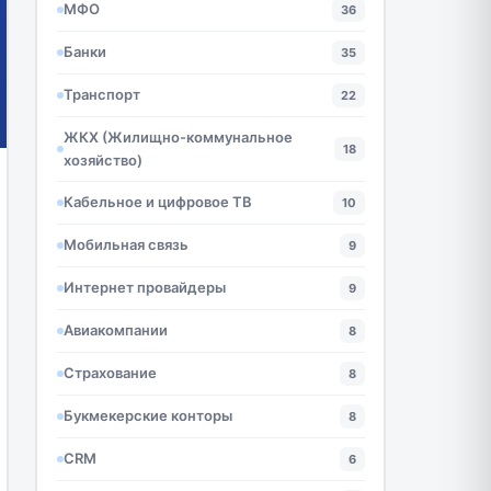
МФО
36
Банки
35
Транспорт
22
ЖКХ (Жилищно-коммунальное
18
хозяйство)
Кабельное и цифровое ТВ
10
Мобильная связь
9
Интернет провайдеры
9
Авиакомпании
8
Страхование
8
Букмекерские конторы
8
CRM
6