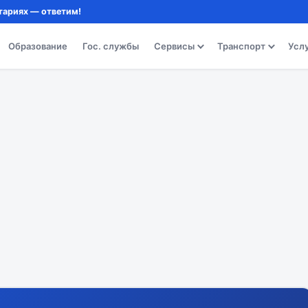
тариях — ответим!
Образование
Гос. службы
Сервисы
Транспорт
Усл