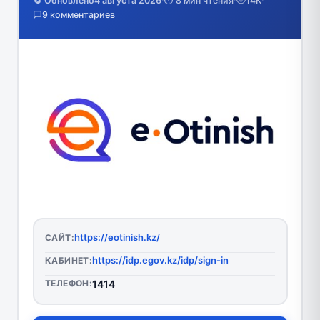
🔄 Обновлено
4 августа 2026
·
⏱️ 8 мин чтения
·
14K
·
9 комментариев
https://eotinish.kz/
САЙТ:
https://idp.egov.kz/idp/sign-in
КАБИНЕТ:
ТЕЛЕФОН:
1414