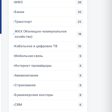
МФО
36
Банки
35
Транспорт
22
ЖКХ (Жилищно-коммунальное
18
хозяйство)
Кабельное и цифровое ТВ
10
Мобильная связь
9
Интернет провайдеры
9
Авиакомпании
8
Страхование
8
Букмекерские конторы
8
CRM
6