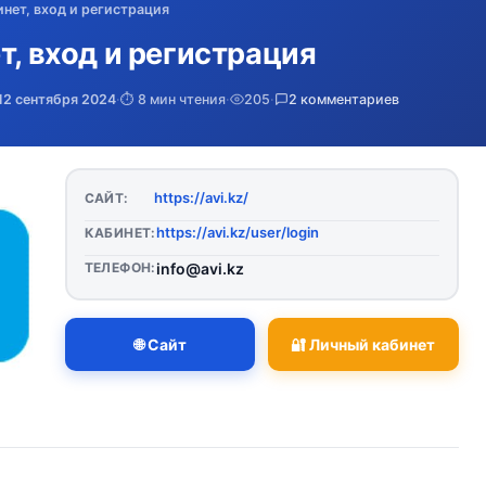
инет, вход и регистрация
т, вход и регистрация
12 сентября 2024
·
⏱️ 8 мин чтения
·
205
·
2 комментариев
https://avi.kz/
САЙТ:
https://avi.kz/user/login
КАБИНЕТ:
ТЕЛЕФОН:
info@avi.kz
🌐 Сайт
🔐 Личный кабинет