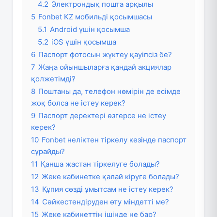
4.2
Электрондық пошта арқылы
5
Fonbet KZ мобильді қосымшасы
5.1
Android үшін қосымша
5.2
iOS үшін қосымша
6
Паспорт фотосын жүктеу қауіпсіз бе?
7
Жаңа ойыншыларға қандай акциялар
қолжетімді?
8
Поштаны да, телефон нөмірін де есімде
жоқ болса не істеу керек?
9
Паспорт деректері өзгерсе не істеу
керек?
10
Fonbet неліктен тіркелу кезінде паспорт
сұрайды?
11
Қанша жастан тіркелуге болады?
12
Жеке кабинетке қалай кіруге болады?
13
Құпия сөзді ұмытсам не істеу керек?
14
Сәйкестендіруден өту міндетті ме?
15
Жеке кабинеттің ішінде не бар?