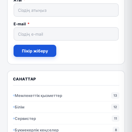
Аты
*
E-mail
*
Пікір жіберу
САНАТТАР
Мемлекеттік қызметтер
13
Білім
12
Сервистер
11
Букмекерлік кеңселер
8