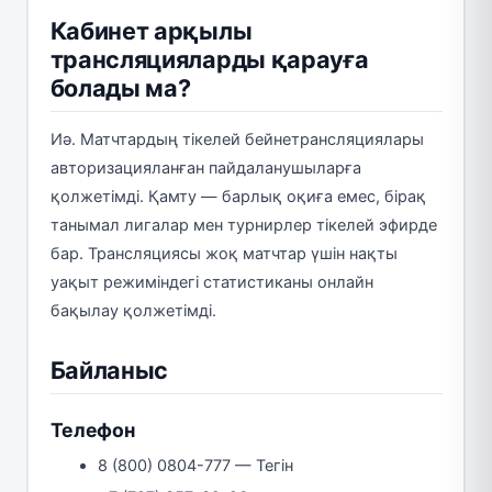
Кабинет арқылы
трансляцияларды қарауға
болады ма?
Иә. Матчтардың тікелей бейнетрансляциялары
авторизацияланған пайдаланушыларға
қолжетімді. Қамту — барлық оқиға емес, бірақ
танымал лигалар мен турнирлер тікелей эфирде
бар. Трансляциясы жоқ матчтар үшін нақты
уақыт режиміндегі статистиканы онлайн
бақылау қолжетімді.
Байланыс
Телефон
8 (800) 0804-777 — Тегін