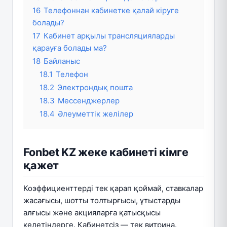
16
Телефоннан кабинетке қалай кіруге
болады?
17
Кабинет арқылы трансляцияларды
қарауға болады ма?
18
Байланыс
18.1
Телефон
18.2
Электрондық пошта
18.3
Мессенджерлер
18.4
Әлеуметтік желілер
Fonbet KZ жеке кабинеті кімге
қажет
Коэффициенттерді тек қарап қоймай, ставкалар
жасағысы, шотты толтырғысы, ұтыстарды
алғысы және акцияларға қатысқысы
келетіндерге. Кабинетсіз — тек витрина.