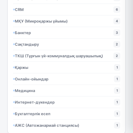
CRM
6
МҚҰ (Микроқаржы ұйымы)
4
Банктер
3
Сақтандыру
2
ТКШ (Тұрғын үй-коммуналдық шаруашылық)
2
Қаржы
1
Онлайн-ойындар
1
Медицина
1
Интернет-дүкендер
1
Бухгалтерлік есеп
1
АЖС (Автожанармай станциясы)
1