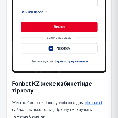
Fonbet KZ жеке кабинетінде
тіркелу
Жеке кабинетте тіркелу үшін жылдам
сілтемені
пайдаланыңыз; толық тіркелу нұсқаулығы
төменде берілген: