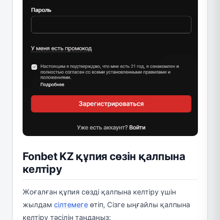
Fonbet KZ құпия сөзін қалпына
келтіру
Жоғалған құпия сөзді қалпына келтіру үшін
жылдам
сілтемеге
өтіп, Сізге ыңғайлы қалпына
келтіру тәсілін таңдаңыз: