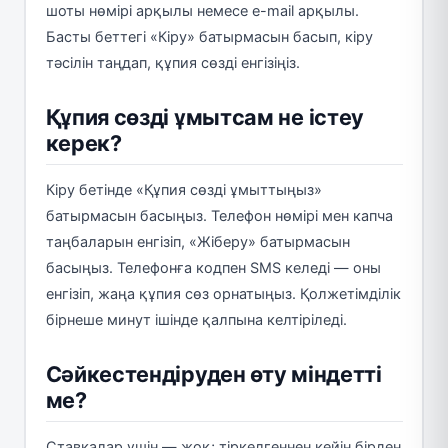
шоты нөмірі арқылы немесе e-mail арқылы.
Басты беттегі «Кіру» батырмасын басып, кіру
тәсілін таңдап, құпия сөзді енгізіңіз.
Құпия сөзді ұмытсам не істеу
керек?
Кіру бетінде «Құпия сөзді ұмыттыңыз»
батырмасын басыңыз. Телефон нөмірі мен капча
таңбаларын енгізіп, «Жіберу» батырмасын
басыңыз. Телефонға кодпен SMS келеді — оны
енгізіп, жаңа құпия сөз орнатыңыз. Қолжетімділік
бірнеше минут ішінде қалпына келтіріледі.
Сәйкестендіруден өту міндетті
ме?
Ставкалар үшін — жоқ; тіркелгеннен кейін бірден