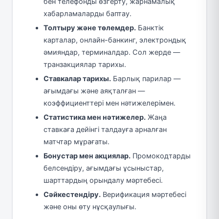
бен телефонды өзгерту, жарнамалық
хабарламаларды баптау.
Толтыру және төлемдер.
Банктік
карталар, онлайн-банкинг, электрондық
әмияндар, терминалдар. Сол жерде —
транзакциялар тарихы.
Ставкалар тарихы.
Барлық парилар —
ағымдағы және аяқталған —
коэффициенттері мен нәтижелерімен.
Статистика мен нәтижелер.
Жаңа
ставкаға дейінгі талдауға арналған
матчтар мұрағаты.
Бонустар мен акциялар.
Промокодтарды
белсендіру, ағымдағы ұсыныстар,
шарттардың орындалу мәртебесі.
Сәйкестендіру.
Верификация мәртебесі
және оны өту нұсқаулығы.