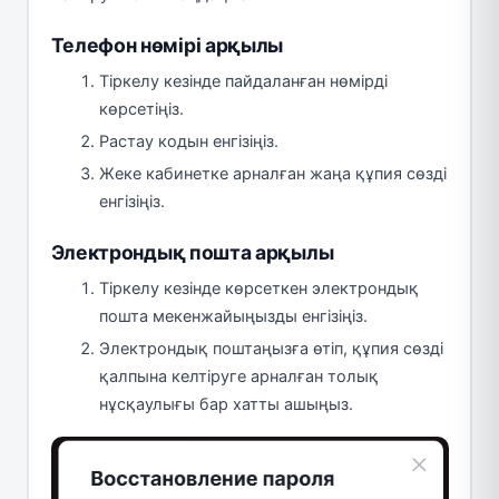
Телефон нөмірі арқылы
Тіркелу кезінде пайдаланған нөмірді
көрсетіңіз.
Растау кодын енгізіңіз.
Жеке кабинетке арналған жаңа құпия сөзді
енгізіңіз.
Электрондық пошта арқылы
Тіркелу кезінде көрсеткен электрондық
пошта мекенжайыңызды енгізіңіз.
Электрондық поштаңызға өтіп, құпия сөзді
қалпына келтіруге арналған толық
нұсқаулығы бар хатты ашыңыз.