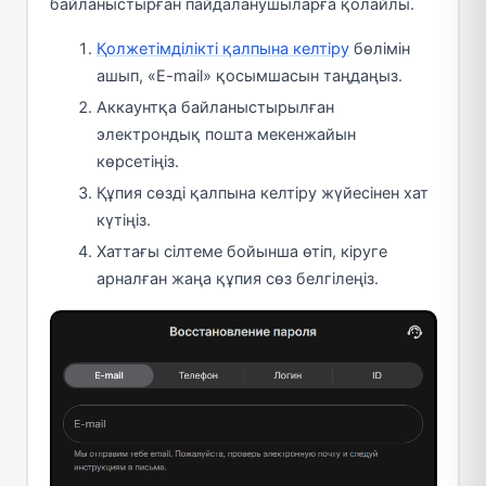
байланыстырған пайдаланушыларға қолайлы.
Қолжетімділікті қалпына келтіру
бөлімін
ашып, «E-mail» қосымшасын таңдаңыз.
Аккаунтқа байланыстырылған
электрондық пошта мекенжайын
көрсетіңіз.
Құпия сөзді қалпына келтіру жүйесінен хат
күтіңіз.
Хаттағы сілтеме бойынша өтіп, кіруге
арналған жаңа құпия сөз белгілеңіз.