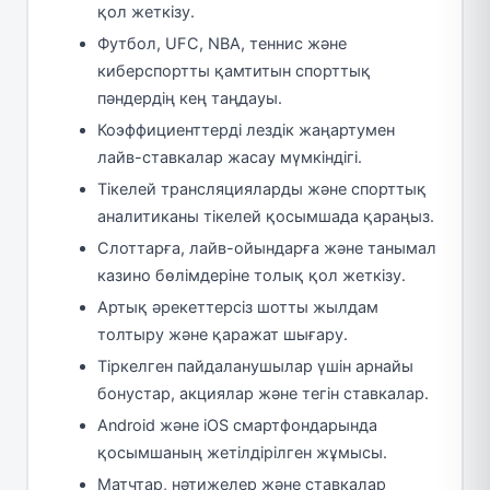
қол жеткізу.
Футбол, UFC, NBA, теннис және
киберспортты қамтитын спорттық
пәндердің кең таңдауы.
Коэффициенттерді лездік жаңартумен
лайв-ставкалар жасау мүмкіндігі.
Тікелей трансляцияларды және спорттық
аналитиканы тікелей қосымшада қараңыз.
Слоттарға, лайв-ойындарға және танымал
казино бөлімдеріне толық қол жеткізу.
Артық әрекеттерсіз шотты жылдам
толтыру және қаражат шығару.
Тіркелген пайдаланушылар үшін арнайы
бонустар, акциялар және тегін ставкалар.
Android және iOS смартфондарында
қосымшаның жетілдірілген жұмысы.
Матчтар, нәтижелер және ставкалар