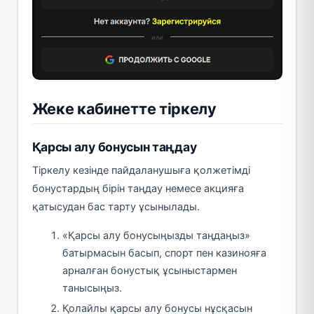
Жеке кабинетте тіркелу
Қарсы алу бонусын таңдау
Тіркелу кезінде пайдаланушыға қолжетімді
бонустардың бірін таңдау немесе акцияға
қатысудан бас тарту ұсынылады.
«Қарсы алу бонусыңызды таңдаңыз»
батырмасын басып, спорт пен казинояға
арналған бонустық ұсыныстармен
танысыңыз.
Қолайлы қарсы алу бонусы нұсқасын