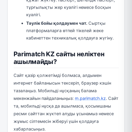
құжат жүктеу: паспорт, шетелдік паспорт,
тұрғылықты жер куәлігі немесе босқын
куәлігі.
Тәулік бойы қолдаумен чат.
Сыртқы
платформаларға өтпей тікелей жеке
кабинеттен техникалық қолдауға жүгіну.
Parimatch KZ сайты неліктен
ашылмайды?
Сайт қазір қолжетімді болмаса, алдымен
интернет байланысын тексеріп, браузер кэшін
тазалаңыз. Мобильді нұсқаның балама
мекенжайын пайдаланыңыз:
m.parimatch.kz
. Сайт
та, мобильді нұсқа да ашылмаса, қосымшаны
ресми сайттан жүктеп алуды ұсынамыз немесе
жұмыс сілтемесін жіберуі үшін қолдауға
хабарласыңыз.