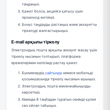
таңдаңыз.
Қажет болса, акцияға қатысу үшін
промокод енгізіңіз.
Бонус таңдауды растаңыз және аккаунтты
тіркелуді жалғастырыңыз.
E-mail арқылы тіркелу
Электрондық пошта арқылы аккаунт жасау үшін
тіркелу нысанын толтырып, платформа
ережелерімен келісімді растау қажет.
Букмекердің
сайтында
немесе мобильді
қосымшасында тіркелу нысанын ашыңыз.
Электрондық пошта мекенжайыңызды
көрсетіңіз.
Кемінде 8 таңбадан тұратын сенімді құпия
сөз ойлап табыңыз.