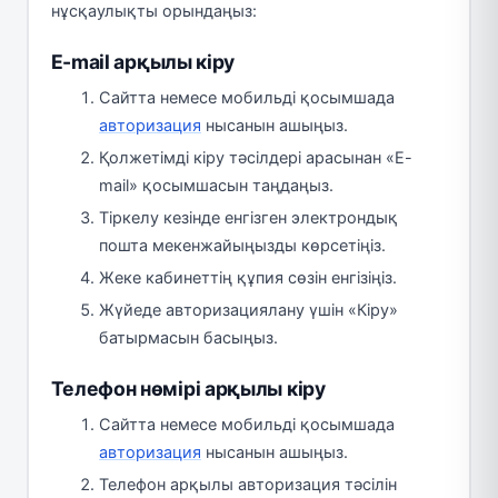
нұсқаулықты орындаңыз:
E-mail арқылы кіру
Сайтта немесе мобильді қосымшада
авторизация
нысанын ашыңыз.
Қолжетімді кіру тәсілдері арасынан «E-
mail» қосымшасын таңдаңыз.
Тіркелу кезінде енгізген электрондық
пошта мекенжайыңызды көрсетіңіз.
Жеке кабинеттің құпия сөзін енгізіңіз.
Жүйеде авторизациялану үшін «Кіру»
батырмасын басыңыз.
Телефон нөмірі арқылы кіру
Сайтта немесе мобильді қосымшада
авторизация
нысанын ашыңыз.
Телефон арқылы авторизация тәсілін