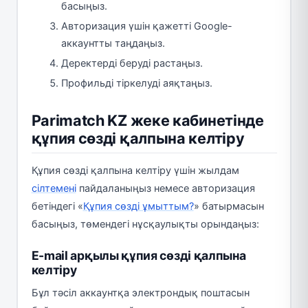
басыңыз.
Авторизация үшін қажетті Google-
аккаунтты таңдаңыз.
Деректерді беруді растаңыз.
Профильді тіркелуді аяқтаңыз.
Parimatch KZ жеке кабинетінде
құпия сөзді қалпына келтіру
Құпия сөзді қалпына келтіру үшін жылдам
сілтемені
пайдаланыңыз немесе авторизация
бетіндегі «
Құпия сөзді ұмыттым?
» батырмасын
басыңыз, төмендегі нұсқаулықты орындаңыз:
E-mail арқылы құпия сөзді қалпына
келтіру
Бұл тәсіл аккаунтқа электрондық поштасын