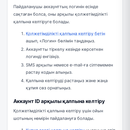
Пайдаланушы аккаунттың логинін есінде
сақтаған болса, оны арқылы қолжетімділікті
қалпына келтіруге болады.
Қолжетімділікті қалпына келтіру бетін
ашып, «Логин» бөлімін таңдаңыз.
Аккаунтты тіркелу кезінде көрсеткен
логинді енгізіңіз.
SMS арқылы немесе e-mail-ға сілтемемен
растау кодын алыңыз.
Қалпына келтіруді растаңыз және жаңа
құпия сөз орнатыңыз.
Аккаунт ID арқылы қалпына келтіру
Қолжетімділікті қалпына келтіру үшін ойын
шотының нөмірін пайдалануға болады.