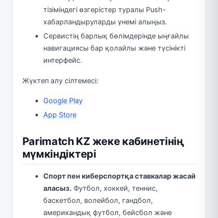
тізіміндегі өзгерістер туралы Push-
хабарландыруларды үнемі алыңыз.
Сервистің барлық бөлімдерінде ыңғайлы
навигациясы бар қолайлы және түсінікті
интерфейс.
Жүктеп алу сілтемесі:
Google Play
App Store
Parimatch KZ жеке кабинетінің
мүмкіндіктері
Спорт пен киберспортқа ставкалар жасай
аласыз.
Футбол, хоккей, теннис,
баскетбол, волейбол, гандбол,
американдық футбол, бейсбол және