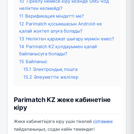
10
Тіркелу немесе кіру кезінде SMS-код
неліктен келмейді?
11
Верификация міндетті ме?
12
Parimatch қосымшасын Android-ке
қалай жүктеп алуға болады?
13
Неліктен қаражат шығару мүмкін емес?
14
Parimatch KZ қолдауымен қалай
байланысуға болады?
15
Байланыс
15.1
Электрондық пошта
15.2
Әлеуметтік желілер
Parimatch KZ жеке кабинетіне
кіру
Жеке кабинетіңізге кіру үшін тікелей
сілтемені
пайдаланыңыз, содан кейін төмендегі