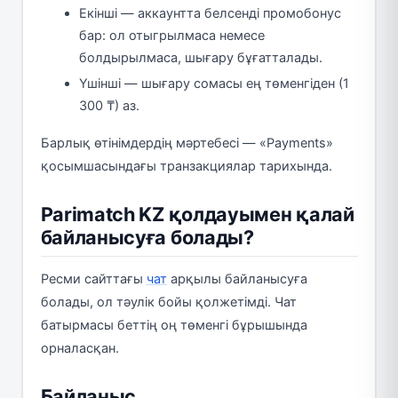
Екінші — аккаунтта белсенді промобонус
бар: ол отыгрылмаса немесе
болдырылмаса, шығару бұғатталады.
Үшінші — шығару сомасы ең төменгіден (1
300 ₸) аз.
Барлық өтінімдердің мәртебесі — «Payments»
қосымшасындағы транзакциялар тарихында.
Parimatch KZ қолдауымен қалай
байланысуға болады?
Ресми сайттағы
чат
арқылы байланысуға
болады, ол тәулік бойы қолжетімді. Чат
батырмасы беттің оң төменгі бұрышында
орналасқан.
Байланыс