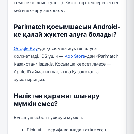
немесе босқын куәлігі). Құжаттар тексерілгеннен
кейін шығару ашылады.
Parimatch қосымшасын Android-
ке қалай жүктеп алуға болады?
Google Play
-де қосымша жүктеп алуға
қолжетімді. iOS үшін —
App Store
-дан «Parimatch
Казахстан» іздеңіз. Қосымша көрсетілмесе —
Apple ID аймағын уақытша Қазақстанға
ауыстырыңыз.
Неліктен қаражат шығару
мүмкін емес?
Бұған үш себеп нұсқауы мүмкін.
Бірінші — верификациядан өтілмеген.