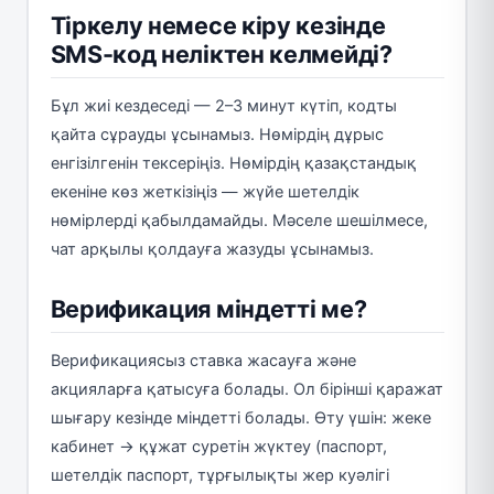
Тіркелу немесе кіру кезінде
SMS-код неліктен келмейді?
Бұл жиі кездеседі — 2–3 минут күтіп, кодты
қайта сұрауды ұсынамыз. Нөмірдің дұрыс
енгізілгенін тексеріңіз. Нөмірдің қазақстандық
екеніне көз жеткізіңіз — жүйе шетелдік
нөмірлерді қабылдамайды. Мәселе шешілмесе,
чат арқылы қолдауға жазуды ұсынамыз.
Верификация міндетті ме?
Верификациясыз ставка жасауға және
акцияларға қатысуға болады. Ол бірінші қаражат
шығару кезінде міндетті болады. Өту үшін: жеке
кабинет → құжат суретін жүктеу (паспорт,
шетелдік паспорт, тұрғылықты жер куәлігі