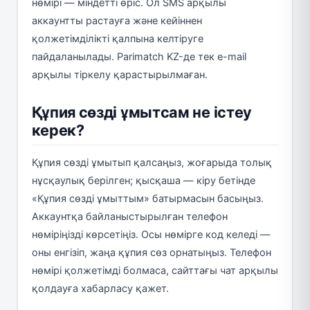
нөмірі — міндетті өріс. Ол SMS арқылы
аккаунтты растауға және кейіннен
қолжетімділікті қалпына келтіруге
пайдаланылады. Parimatch KZ-де тек e-mail
арқылы тіркелу қарастырылмаған.
Құпия сөзді ұмытсам не істеу
керек?
Құпия сөзді ұмытып қалсаңыз, жоғарыда толық
нұсқаулық берілген; қысқаша — кіру бетінде
«Құпия сөзді ұмыттым» батырмасын басыңыз.
Аккаунтқа байланыстырылған телефон
нөміріңізді көрсетіңіз. Осы нөмірге код келеді —
оны енгізіп, жаңа құпия сөз орнатыңыз. Телефон
нөмірі қолжетімді болмаса, сайттағы чат арқылы
қолдауға хабарласу қажет.