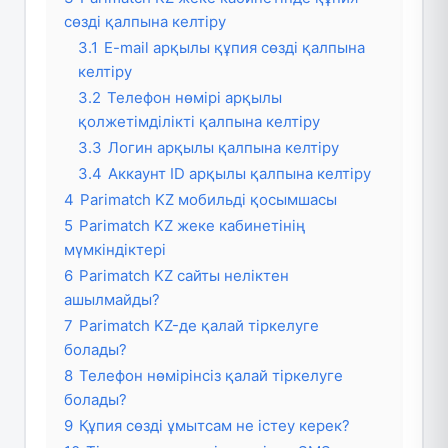
сөзді қалпына келтіру
3.1
E-mail арқылы құпия сөзді қалпына
келтіру
3.2
Телефон нөмірі арқылы
қолжетімділікті қалпына келтіру
3.3
Логин арқылы қалпына келтіру
3.4
Аккаунт ID арқылы қалпына келтіру
4
Parimatch KZ мобильді қосымшасы
5
Parimatch KZ жеке кабинетінің
мүмкіндіктері
6
Parimatch KZ сайты неліктен
ашылмайды?
7
Parimatch KZ-де қалай тіркелуге
болады?
8
Телефон нөмірінсіз қалай тіркелуге
болады?
9
Құпия сөзді ұмытсам не істеу керек?