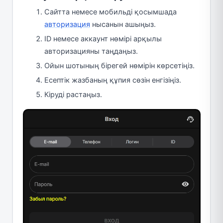
Сайтта немесе мобильді қосымшада
авторизация
нысанын ашыңыз.
ID немесе аккаунт нөмірі арқылы
авторизацияны таңдаңыз.
Ойын шотының бірегей нөмірін көрсетіңіз.
Есептік жазбаның құпия сөзін енгізіңіз.
Кіруді растаңыз.