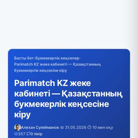
Басты бет
›
Букмекерлік кеңселер
›
Parimatch KZ жеке кабинеті — Қазақстанның
букмекерлік кеңсесіне кіру
Parimatch KZ жеке
кабинеті — Қазақстанның
букмекерлік кеңсесіне
кіру
Алихан Сулейманов
·
📅 31.05.2026
·
⏱️ 10 мин оқу
·
357
·
0 пікір