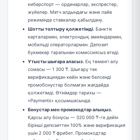
киберспорт — ординарлар, экспрестер,
жүйелер. Матч алдындағы және лайв
режимінде ставкалар қабылдану.
Шотты толтыру қолжетімді.
Банктік
карталармен, электрондық әмияндармен,
мобильді операторлармен. Депозит
букмекер тарапынан комиссиясыз өтеді.
Ұтысты шығара аласыз.
Ең төменгі алу
сомасы — 1 300 ₸. Шығару тек
верификациядан кейін және белсенді
промобонустар болмаған жағдайда
қолжетімді. Өтінімдер тарихы —
«Payments» қосымшасында.
Бонустар мен промокодтар алыңыз.
Қарсы алу бонусы — 320 000 ₸-ге дейін
бірінші депозиттен 100% және верификация
үшін 2 000 ₸ фрибет. Промокодтар