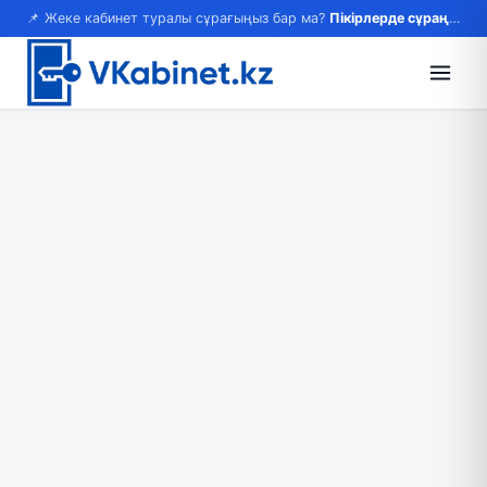
📌 Жеке кабинет туралы сұрағыңыз бар ма?
Пікірлерде сұраңыз — жауап береміз!