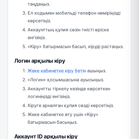
таңдаңыз.
Ел кодымен мобильді телефон нөміріңізді
көрсетіңіз.
Аккаунттың құпия сөзін тиісті өріске
енгізіңіз.
«Кіру» батырмасын басып, кіруді растаңыз.
Логин арқылы кіру
Жеке кабинетке кіру бетін
ашыңыз.
«Логин» қосымшасына ауысыңыз.
Аккаунтты тіркелу кезінде көрсеткен
логиніңізді енгізіңіз.
Кіруге арналған құпия сөзді көрсетіңіз.
Жеке кабинетке өту үшін «Кіру»
батырмасын басыңыз.
Аккаунт ID арқылы кіру