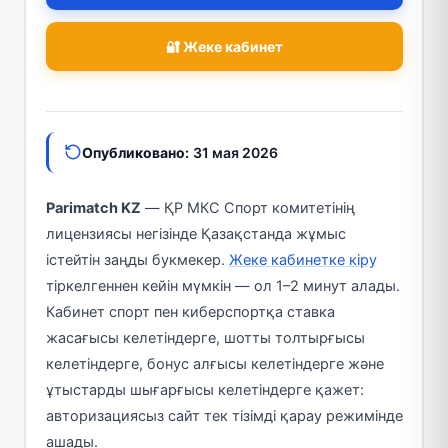
🔐 Жеке кабинет
Опубликовано:
31 мая 2026
Parimatch KZ
— ҚР МКС Спорт комитетінің
лицензиясы негізінде Қазақстанда жұмыс
істейтін заңды букмекер.
Жеке кабинетке кіру
тіркелгеннен кейін мүмкін — ол 1–2 минут алады.
Кабинет спорт пен киберспортқа ставка
жасағысы келетіндерге, шотты толтырғысы
келетіндерге, бонус алғысы келетіндерге және
ұтыстарды шығарғысы келетіндерге қажет:
авторизациясыз сайт тек тізімді қарау режимінде
ашады.