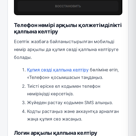
Телефон нөмірі арқылы қолжетімділікті
қалпына келтіру
Есептік жазбаға байланыстырылған мобильді
нөмір арқылы да құпия сөзді қалпына келтіруге
болады.
Құпия сөзді қалпына келтіру
бөліміне өтіп,
«Телефон» қосымшасын таңдаңыз.
Тиісті өріске ел кодымен телефон
нөміріңізді көрсетіңіз.
Жүйеден растау кодымен SMS алыңыз.
Кодты растаңыз және аккаунтқа арналған
жаңа құпия сөз жасаңыз.
Логин арқылы қалпына келтіру