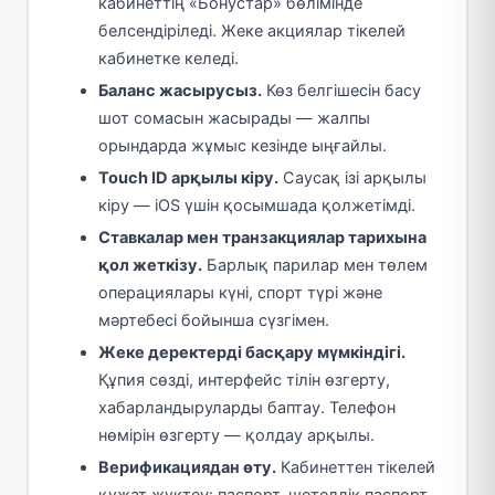
кабинеттің «Бонустар» бөлімінде
белсендіріледі. Жеке акциялар тікелей
кабинетке келеді.
Баланс жасырусыз.
Көз белгішесін басу
шот сомасын жасырады — жалпы
орындарда жұмыс кезінде ыңғайлы.
Touch ID арқылы кіру.
Саусақ ізі арқылы
кіру — iOS үшін қосымшада қолжетімді.
Ставкалар мен транзакциялар тарихына
қол жеткізу.
Барлық парилар мен төлем
операциялары күні, спорт түрі және
мәртебесі бойынша сүзгімен.
Жеке деректерді басқару мүмкіндігі.
Құпия сөзді, интерфейс тілін өзгерту,
хабарландыруларды баптау. Телефон
нөмірін өзгерту — қолдау арқылы.
Верификациядан өту.
Кабинеттен тікелей