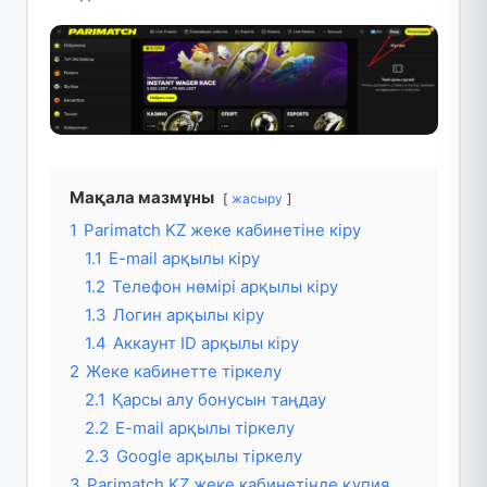
Мақала мазмұны
жасыру
1
Parimatch KZ жеке кабинетіне кіру
1.1
E-mail арқылы кіру
1.2
Телефон нөмірі арқылы кіру
1.3
Логин арқылы кіру
1.4
Аккаунт ID арқылы кіру
2
Жеке кабинетте тіркелу
2.1
Қарсы алу бонусын таңдау
2.2
E-mail арқылы тіркелу
2.3
Google арқылы тіркелу
3
Parimatch KZ жеке кабинетінде құпия