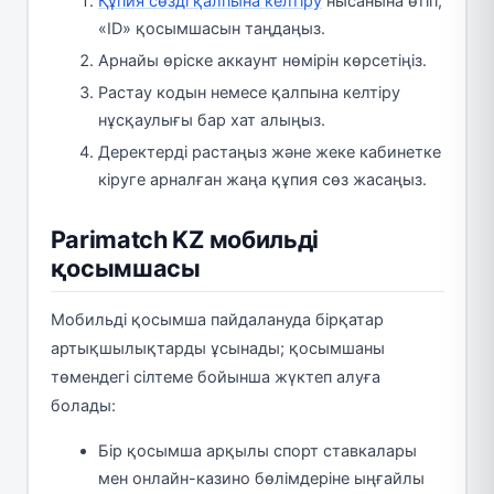
Құпия сөзді қалпына келтіру
нысанына өтіп,
«ID» қосымшасын таңдаңыз.
Арнайы өріске аккаунт нөмірін көрсетіңіз.
Растау кодын немесе қалпына келтіру
нұсқаулығы бар хат алыңыз.
Деректерді растаңыз және жеке кабинетке
кіруге арналған жаңа құпия сөз жасаңыз.
Parimatch KZ мобильді
қосымшасы
Мобильді қосымша пайдалануда бірқатар
артықшылықтарды ұсынады; қосымшаны
төмендегі сілтеме бойынша жүктеп алуға
болады:
Бір қосымша арқылы спорт ставкалары
мен онлайн-казино бөлімдеріне ыңғайлы