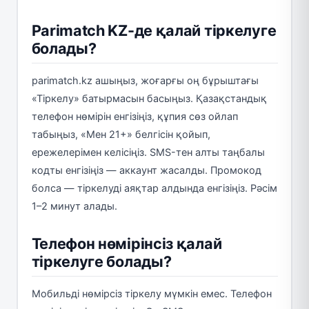
Parimatch KZ-де қалай тіркелуге
болады?
parimatch.kz ашыңыз, жоғарғы оң бұрыштағы
«Тіркелу» батырмасын басыңыз. Қазақстандық
телефон нөмірін енгізіңіз, құпия сөз ойлап
табыңыз, «Мен 21+» белгісін қойып,
ережелерімен келісіңіз. SMS-тен алты таңбалы
кодты енгізіңіз — аккаунт жасалды. Промокод
болса — тіркелуді аяқтар алдында енгізіңіз. Рәсім
1–2 минут алады.
Телефон нөмірінсіз қалай
тіркелуге болады?
Мобильді нөмірсіз тіркелу мүмкін емес. Телефон