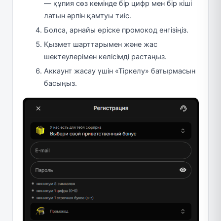
— құпия сөз кемінде бір цифр мен бір кіші
латын әрпін қамтуы тиіс.
Болса, арнайы өріске промокод енгізіңіз.
Қызмет шарттарымен және жас
шектеулерімен келісімді растаңыз.
Аккаунт жасау үшін «Тіркелу» батырмасын
басыңыз.