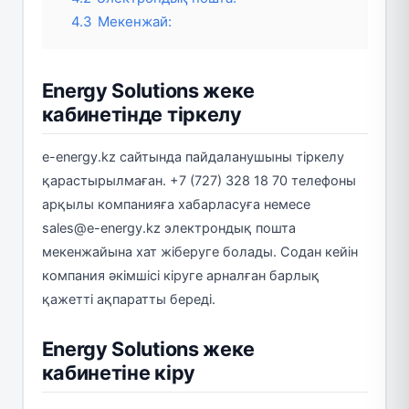
4.3
Мекенжай:
Energy Solutions жеке
кабинетінде тіркелу
e-energy.kz сайтында пайдаланушыны тіркелу
қарастырылмаған. +7 (727) 328 18 70 телефоны
арқылы компанияға хабарласуға немесе
sales@e-energy.kz электрондық пошта
мекенжайына хат жіберуге болады. Содан кейін
компания әкімшісі кіруге арналған барлық
қажетті ақпаратты береді.
Energy Solutions жеке
кабинетіне кіру