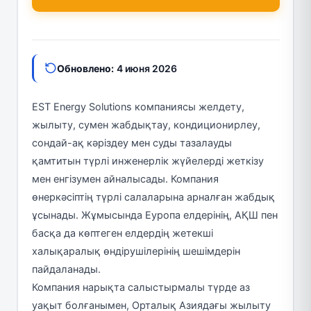
Обновлено:
4 июня 2026
EST Energy Solutions компаниясы желдету,
жылыту, сумен жабдықтау, кондиционирлеу,
сондай-ақ кәріздеу мен суды тазалауды
қамтитын түрлі инженерлік жүйелерді жеткізу
мен енгізумен айналысады. Компания
өнеркәсіптің түрлі салаларына арналған жабдық
ұсынады. Жұмысында Еуропа елдерінің, АҚШ пен
басқа да көптеген елдердің жетекші
халықаралық өндірушілерінің шешімдерін
пайдаланады.
Компания нарықта салыстырмалы түрде аз
уақыт болғанымен, Орталық Азиядағы жылыту