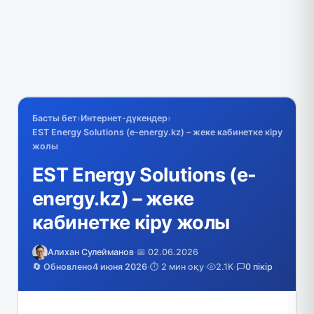
Басты бет
›
Интернет-дүкендер
›
EST Energy Solutions (e-energy.kz) – жеке кабинетке кіру
жолы
EST Energy Solutions (e-
energy.kz) – жеке
кабинетке кіру жолы
Алихан Сулейманов
·
📅 02.06.2026
🔄 Обновлено
4 июня 2026
·
⏱️ 2 мин оқу
·
2.1K
·
0 пікір