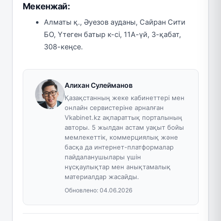
Мекенжай:
Алматы қ., Əуезов ауданы, Сайран Сити
БО, Үтеген батыр к-сі, 11А-үй, 3-қабат,
308-кеңсе.
Алихан Сулейманов
Қазақстанның жеке кабинеттері мен
онлайн сервистеріне арналған
Vkabinet.kz ақпараттық порталының
авторы. 5 жылдан астам уақыт бойы
мемлекеттік, коммерциялық және
басқа да интернет-платформалар
пайдаланушылары үшін
нұсқаулықтар мен анықтамалық
материалдар жасайды.
Обновлено:
04.06.2026