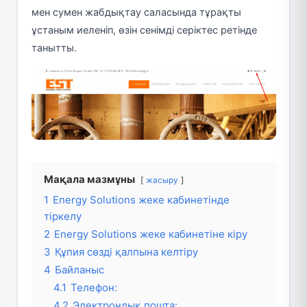
мен сумен жабдықтау саласында тұрақты
ұстаным иеленіп, өзін сенімді серіктес ретінде
танытты.
Мақала мазмұны
жасыру
1
Energy Solutions жеке кабинетінде
тіркелу
2
Energy Solutions жеке кабинетіне кіру
3
Құпия сөзді қалпына келтіру
4
Байланыс
4.1
Телефон:
4.2
Электрондық пошта: