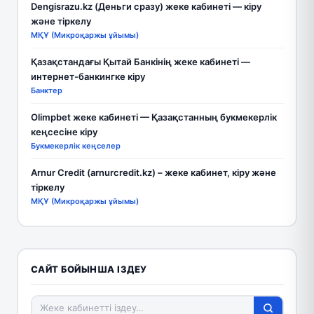
Dengisrazu.kz (Деньги сразу) жеке кабинеті — кіру
және тіркелу
МҚҰ (Микроқаржы ұйымы)
Қазақстандағы Қытай Банкінің жеке кабинеті —
интернет-банкингке кіру
Банктер
Olimpbet жеке кабинеті — Қазақстанның букмекерлік
кеңсесіне кіру
Букмекерлік кеңселер
Arnur Credit (arnurcredit.kz) – жеке кабинет, кіру және
тіркелу
МҚҰ (Микроқаржы ұйымы)
САЙТ БОЙЫНША ІЗДЕУ