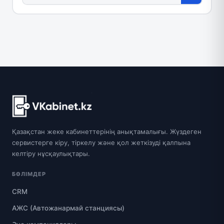
Қазақстан жеке кабинеттерінің анықтамалығы. Жүздеген
сервистерге кіру, тіркелу және қол жеткізуді қалпына
келтіру нұсқаулықтары.
БӨЛІМДЕР
CRM
АЖС (Автожанармай станциясы)