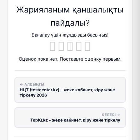
Жарияланым қаншалықты
пайдалы?
Бағалау үшін жұлдызды басыңыз!
Оценок пока нет. Поставьте оценку первым.
← АЛДЫҢҒЫ
НЦТ (testcenter.kz) – жеке кабинет, кіру және
тіркелу 2026
КЕЛЕСІ →
TopIQ.kz – жеке кабинет, кіру және тіркелу