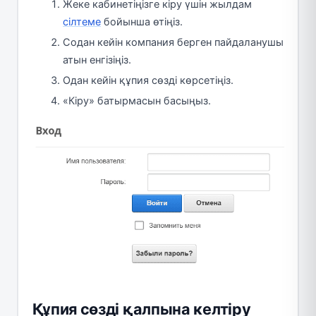
Жеке кабинетіңізге кіру үшін жылдам
сілтеме
бойынша өтіңіз.
Содан кейін компания берген пайдаланушы
атын енгізіңіз.
Одан кейін құпия сөзді көрсетіңіз.
«Кіру» батырмасын басыңыз.
Құпия сөзді қалпына келтіру