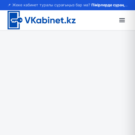
📌 Жеке кабинет туралы сұрағыңыз бар ма?
Пікірлерде сұраңыз — жауап береміз!