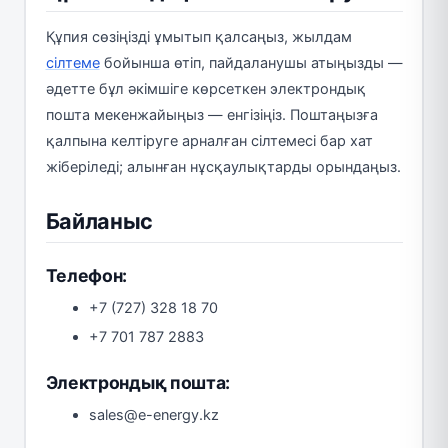
Құпия сөзіңізді ұмытып қалсаңыз, жылдам
сілтеме
бойынша өтіп, пайдаланушы атыңызды —
әдетте бұл әкімшіге көрсеткен электрондық
пошта мекенжайыңыз — енгізіңіз. Поштаңызға
қалпына келтіруге арналған сілтемесі бар хат
жіберіледі; алынған нұсқаулықтарды орындаңыз.
Байланыс
Телефон:
+7 (727) 328 18 70
+7 701 787 2883
Электрондық пошта:
sales@e-energy.kz