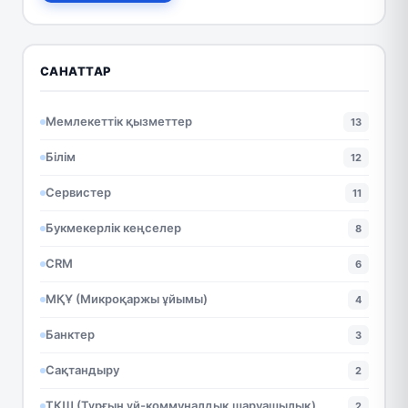
САНАТТАР
Мемлекеттік қызметтер
13
Білім
12
Сервистер
11
Букмекерлік кеңселер
8
CRM
6
МҚҰ (Микроқаржы ұйымы)
4
Банктер
3
Сақтандыру
2
ТКШ (Тұрғын үй-коммуналдық шаруашылық)
2