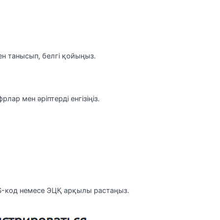
н танысып, белгі қойыңыз.
лар мен әріптерді енгізіңіз.
MS-код немесе ЭЦҚ арқылы растаңыз.