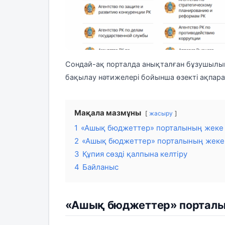
Сондай-ақ порталда анықталған бұзушылық
бақылау нәтижелері бойынша өзекті ақпара
Мақала мазмұны
жасыру
1
«Ашық бюджеттер» порталының жеке к
2
«Ашық бюджеттер» порталының жеке к
3
Құпия сөзді қалпына келтіру
4
Байланыс
«Ашық бюджеттер» порталын