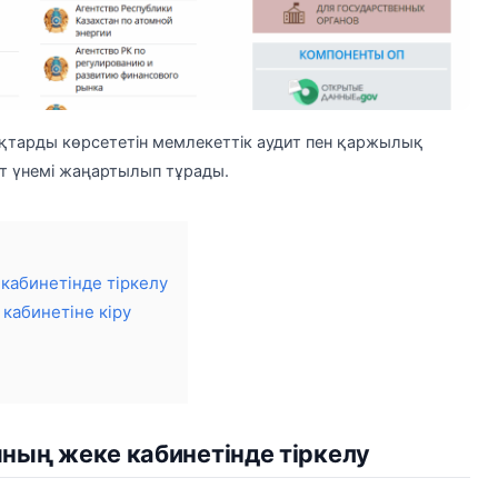
тарды көрсететін мемлекеттік аудит пен қаржылық
т үнемі жаңартылып тұрады.
абинетінде тіркелу
абинетіне кіру
ың жеке кабинетінде тіркелу