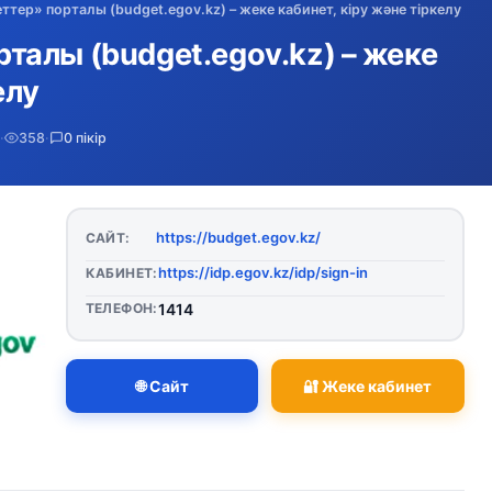
ер» порталы (budget.egov.kz) – жеке кабинет, кіру және тіркелу
алы (budget.egov.kz) – жеке
елу
·
358
·
0 пікір
https://budget.egov.kz/
САЙТ:
https://idp.egov.kz/idp/sign-in
КАБИНЕТ:
ТЕЛЕФОН:
1414
🌐 Сайт
🔐 Жеке кабинет