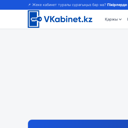
📌 Жеке кабинет туралы сұрағыңыз бар ма?
Пікірлерде
Қаржы