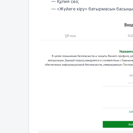
— Құпия сөз;
— «Жүйеге кіру» батырмасын басыңы