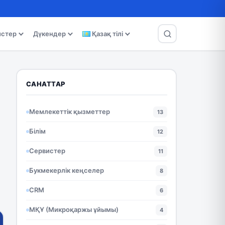
истер
Дүкендер
Қазақ тілі
САНАТТАР
Мемлекеттік қызметтер
13
Білім
12
Сервистер
11
Букмекерлік кеңселер
8
CRM
6
МҚҰ (Микроқаржы ұйымы)
4