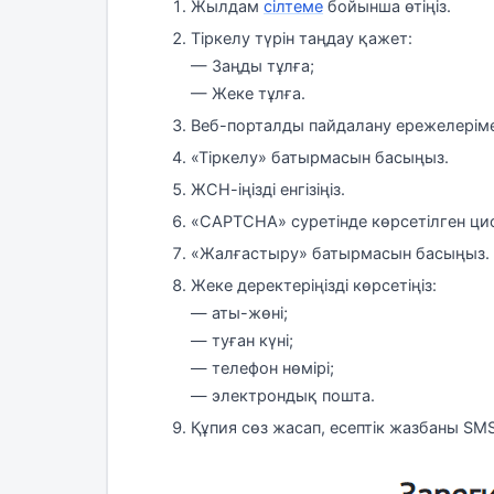
Жылдам
сілтеме
бойынша өтіңіз.
Тіркелу түрін таңдау қажет:
— Заңды тұлға;
— Жеке тұлға.
Веб-порталды пайдалану ережелеріме
«Тіркелу» батырмасын басыңыз.
ЖСН-іңізді енгізіңіз.
«CAPTCHA» суретінде көрсетілген цифр
«Жалғастыру» батырмасын басыңыз.
Жеке деректеріңізді көрсетіңіз:
— аты-жөні;
— туған күні;
— телефон нөмірі;
— электрондық пошта.
Құпия сөз жасап, есептік жазбаны S