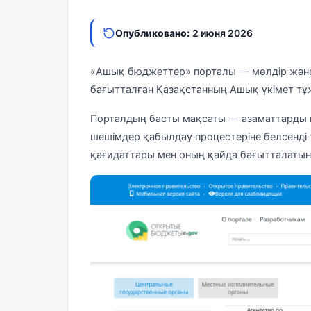
Опубликовано:
2 июня 2026
«Ашық бюджеттер» порталы — мөлдір және 
бағытталған Қазақстанның Ашық үкімет тұ
Порталдың басты мақсаты — азаматтарды ц
шешімдер қабылдау процестеріне белсенді
қағидаттары мен оның қайда бағытталатыны