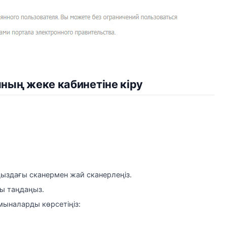
ың жеке кабинетіне кіру
ыздағы сканермен жай сканерлеңіз.
ты таңдаңыз.
мыналарды көрсетіңіз: