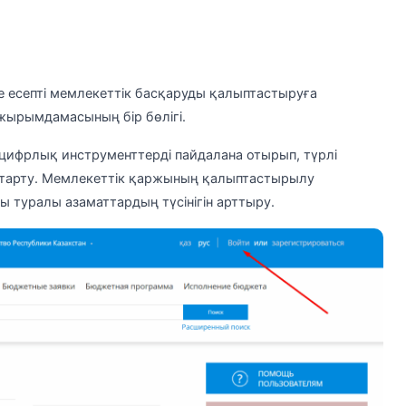
есепті мемлекеттік басқаруды қалыптастыруға
жырымдамасының бір бөлігі.
ифрлық инструменттерді пайдалана отырып, түрлі
 тарту. Мемлекеттік қаржының қалыптастырылу
 туралы азаматтардың түсінігін арттыру.