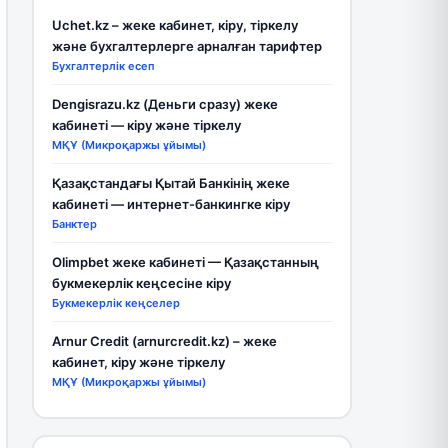
Uchet.kz – жеке кабинет, кіру, тіркелу
және бухгалтерлерге арналған тарифтер
Бухгалтерлік есеп
Dengisrazu.kz (Деньги сразу) жеке
кабинеті — кіру және тіркелу
МҚҰ (Микроқаржы ұйымы)
Қазақстандағы Қытай Банкінің жеке
кабинеті — интернет-банкингке кіру
Банктер
Olimpbet жеке кабинеті — Қазақстанның
букмекерлік кеңсесіне кіру
Букмекерлік кеңселер
Arnur Credit (arnurcredit.kz) – жеке
кабинет, кіру және тіркелу
МҚҰ (Микроқаржы ұйымы)