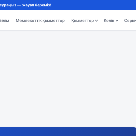
 сұраңыз — жауап береміз!
Білім
Мемлекеттік қызметтер
Қызметтер
Көлік
Серв