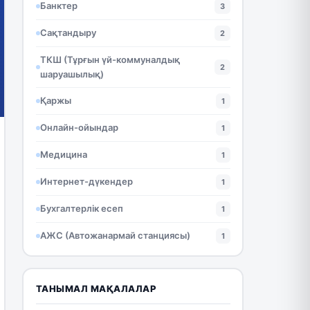
Банктер
3
Сақтандыру
2
ТКШ (Тұрғын үй-коммуналдық
2
шаруашылық)
Қаржы
1
Онлайн-ойындар
1
Медицина
1
Интернет-дүкендер
1
Бухгалтерлік есеп
1
АЖС (Автожанармай станциясы)
1
ТАНЫМАЛ МАҚАЛАЛАР