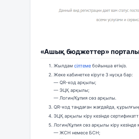
«Ашық бюджеттер» порталын
Жылдам
сілтеме
бойынша өтіңіз.
Жеке кабинетке кіруге 3 нұсқа бар:
— QR-код арқылы;
— ЭЦҚ арқылы;
— Логин/Құпия сөз арқылы.
QR-код таңдаған жағдайда, құрылғың
ЭЦҚ арқылы кіру кезінде сертификат
Логин/Құпия сөз арқылы кіру кезінде 
— ЖСН немесе БСН;