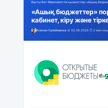
Басты бет
›
Мемлекеттік қызметтер
›
«Ашық бюджетт
«Ашық бюджеттер» порт
кабинет, кіру және тірк
Алихан Сулейманов
·
📅 02.06.2026
·
⏱️ 2 мин оқу