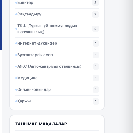
Банктер
3
Сақтандыру
2
ТКШ (Тұрғын үй-коммуналдық
2
шаруашылық)
Интернет-дүкендер
1
Бухгалтерлік есеп
1
АЖС (Автожанармай станциясы)
1
Медицина
1
Онлайн-ойындар
1
Қаржы
1
ТАНЫМАЛ МАҚАЛАЛАР