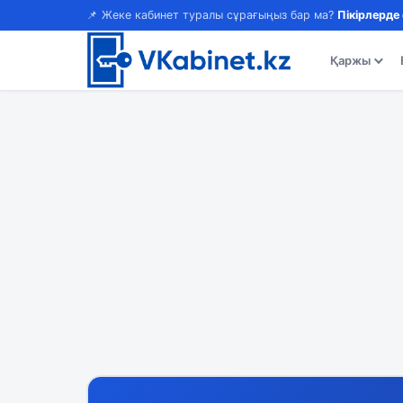
📌 Жеке кабинет туралы сұрағыңыз бар ма?
Пікірлерде
Қаржы