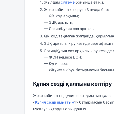
Жылдам
сілтеме
бойынша өтіңіз.
Жеке кабинетке кіруге 3 нұсқа бар:
— QR-код арқылы;
— ЭЦҚ арқылы;
— Логин/Құпия сөз арқылы.
QR-код таңдаған жағдайда, құрылғың
ЭЦҚ арқылы кіру кезінде сертификат
Логин/Құпия сөз арқылы кіру кезінде 
— ЖСН немесе БСН;
— Құпия сөз;
— «Жүйеге кіру» батырмасын басыңы
Құпия сөзді қалпына келтіру
Жеке кабинеттің құпия сөзін ұмытып қалсаң
«
Құпия сөзді ұмыттым
?» батырмасын басып
нұсқаулықтарды орындаңыз.