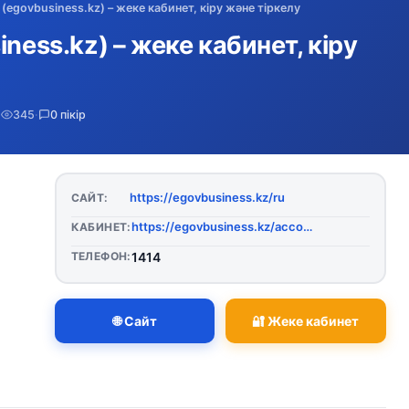
(egovbusiness.kz) – жеке кабинет, кіру және тіркелу
ness.kz) – жеке кабинет, кіру
·
345
·
0 пікір
https://egovbusiness.kz/ru
САЙТ:
https://egovbusiness.kz/account.html
КАБИНЕТ:
ТЕЛЕФОН:
1414
🌐 Сайт
🔐 Жеке кабинет