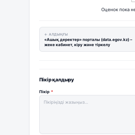
Оценок пока не
← АЛДЫҢҒЫ
«Ашық деректер» порталы (data.egov.kz) –
жеке кабинет, кіру және тіркелу
Пікір қалдыру
Пікір
*