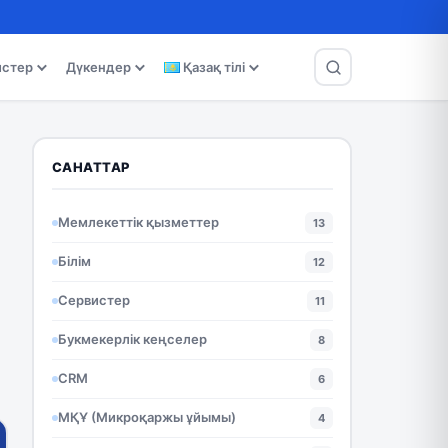
истер
Дүкендер
Қазақ тілі
САНАТТАР
Мемлекеттік қызметтер
13
Білім
12
Сервистер
11
Букмекерлік кеңселер
8
CRM
6
МҚҰ (Микроқаржы ұйымы)
4