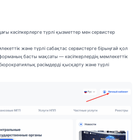
ағы кәсіпкерлерге түрлі қызметтер мен сервистер
лекеттік және түрлі сабақтас сервистерге бірыңғай қол
атформаның басты мақсаты — кәсіпкерлердің мемлекеттік
бюрократиялық рәсімдерді қысқарту және түрлі