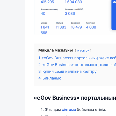
Мақала мазмұны
жасыру
1
«eGov Business» порталының жеке каб
2
«eGov Business» порталының жеке каб
3
Құпия сөзді қалпына келтіру
4
Байланыс
«eGov Business» порталының
Жылдам
сілтеме
бойынша өтіңіз.