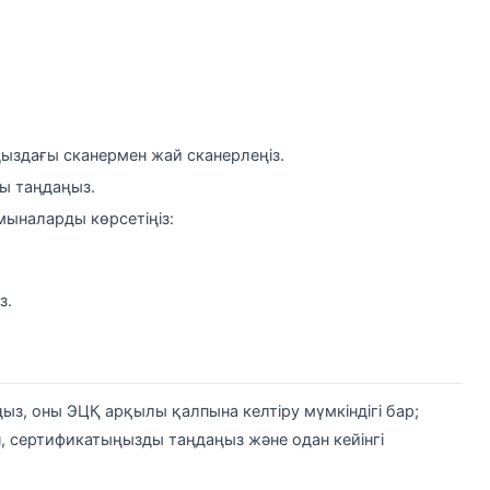
ыздағы сканермен жай сканерлеңіз.
ты таңдаңыз.
мыналарды көрсетіңіз:
з.
ыз, оны ЭЦҚ арқылы қалпына келтіру мүмкіндігі бар;
, сертификатыңызды таңдаңыз және одан кейінгі