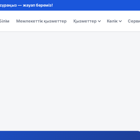
 сұраңыз — жауап береміз!
Білім
Мемлекеттік қызметтер
Қызметтер
Көлік
Серв