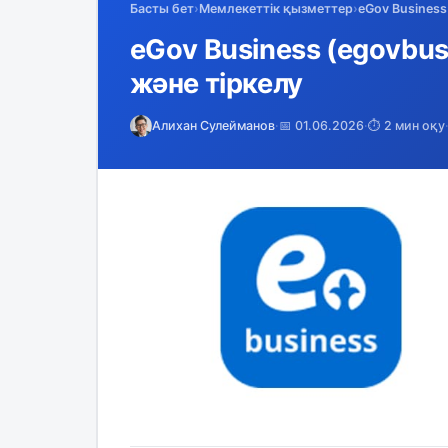
Басты бет
›
Мемлекеттік қызметтер
›
eGov Business 
eGov Business (egovbusi
және тіркелу
Алихан Сулейманов
·
📅 01.06.2026
·
⏱️ 2 мин оқу