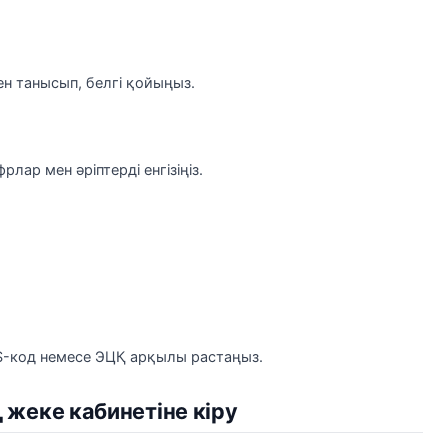
н танысып, белгі қойыңыз.
лар мен әріптерді енгізіңіз.
MS-код немесе ЭЦҚ арқылы растаңыз.
 жеке кабинетіне кіру