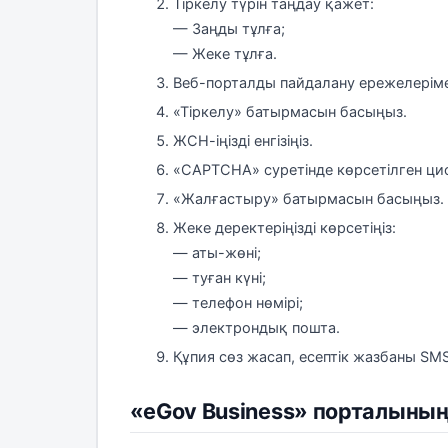
Тіркелу түрін таңдау қажет:
— Заңды тұлға;
— Жеке тұлға.
Веб-порталды пайдалану ережелеріме
«Тіркелу» батырмасын басыңыз.
ЖСН-іңізді енгізіңіз.
«CAPTCHA» суретінде көрсетілген цифр
«Жалғастыру» батырмасын басыңыз.
Жеке деректеріңізді көрсетіңіз:
— аты-жөні;
— туған күні;
— телефон нөмірі;
— электрондық пошта.
Құпия сөз жасап, есептік жазбаны S
«eGov Business» порталының