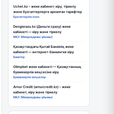
Uchet.kz – жеке кабинет, кіру, тіркелу
және бухгалтерлерге арналған тарифтер
Бухгалтерлік есеп
Dengisrazu.kz (Деньги сразу) жеке
кабинеті — кіру және тіркелу
МҚҰ (Микроқаржы ұйымы)
Қазақстандағы Қытай Банкінің жеке
кабинеті — интернет-банкингке кіру
Банктер
Olimpbet жеке кабинеті — Қазақстанның
букмекерлік кеңсесіне кіру
Букмекерлік кеңселер
Arnur Credit (arnurcredit.kz) – жеке
кабинет, кіру және тіркелу
МҚҰ (Микроқаржы ұйымы)