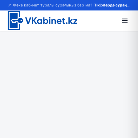
📌 Жеке кабинет туралы сұрағыңыз бар ма?
Пікірлерде сұраңыз — жауап береміз!