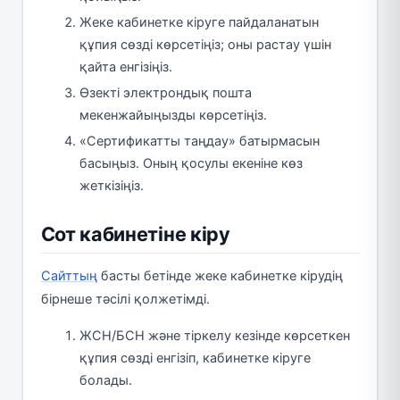
Жеке кабинетке кіруге пайдаланатын
құпия сөзді көрсетіңіз; оны растау үшін
қайта енгізіңіз.
Өзекті электрондық пошта
мекенжайыңызды көрсетіңіз.
«Сертификатты таңдау» батырмасын
басыңыз. Оның қосулы екеніне көз
жеткізіңіз.
Сот кабинетіне кіру
Сайттың
басты бетінде жеке кабинетке кірудің
бірнеше тәсілі қолжетімді.
ЖСН/БСН және тіркелу кезінде көрсеткен
құпия сөзді енгізіп, кабинетке кіруге
болады.