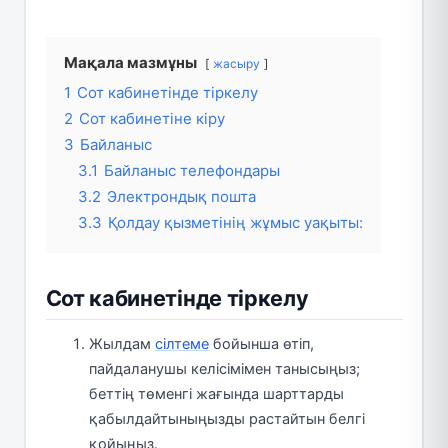
Мақала мазмұны
жасыру
1
Сот кабинетінде тіркелу
2
Сот кабинетіне кіру
3
Байланыс
3.1
Байланыс телефондары
3.2
Электрондық пошта
3.3
Қолдау қызметінің жұмыс уақыты:
Сот кабинетінде тіркелу
Жылдам
сілтеме
бойынша өтіп,
пайдаланушы келісімімен танысыңыз;
беттің төменгі жағында шарттарды
қабылдайтыныңызды растайтын белгі
қойыңыз.