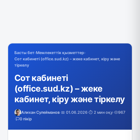
Басты бет
›
Мемлекеттік қызметтер
›
Сот кабинеті (office.sud.kz) – жеке кабинет, кіру және
тіркелу
Сот кабинеті
(office.sud.kz) – жеке
кабинет, кіру және тіркелу
Алихан Сулейманов
·
📅 01.06.2026
·
⏱️ 2 мин оқу
·
967
·
0 пікір