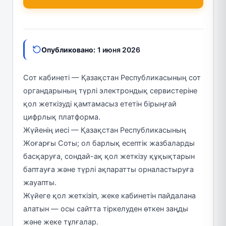
Опубликовано:
1 июня 2026
Сот кабинеті — Қазақстан Республикасының сот
органдарының түрлі электрондық сервистеріне
қол жеткізуді қамтамасыз ететін бірыңғай
цифрлық платформа.
Жүйенің иесі — Қазақстан Республикасының
Жоғарғы Соты; ол барлық есептік жазбаларды
басқаруға, сондай-ақ қол жеткізу құқықтарын
баптауға және түрлі ақпаратты орналастыруға
жауапты.
Жүйеге қол жеткізіп, жеке кабинетін пайдалана
алатын — осы сайтта тіркелуден өткен заңды
және жеке тұлғалар.