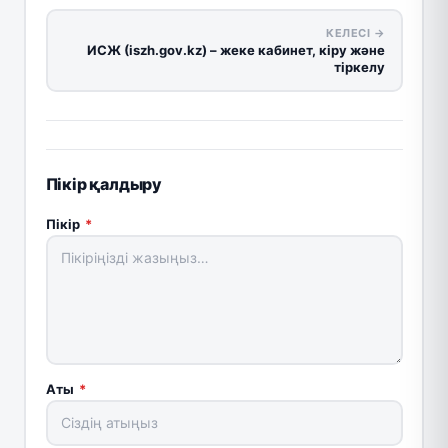
КЕЛЕСІ →
ИСЖ (iszh.gov.kz) – жеке кабинет, кіру және
тіркелу
Пікір қалдыру
Пікір
*
Аты
*