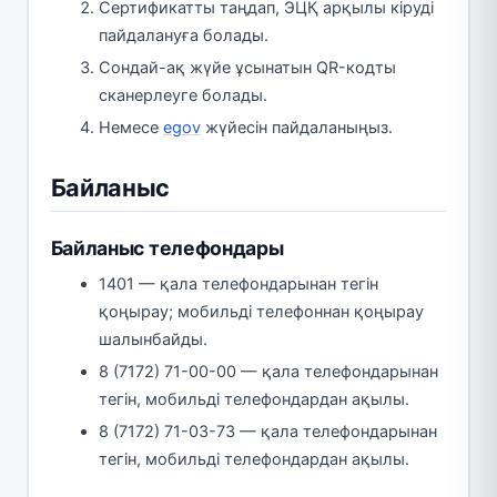
Сертификатты таңдап, ЭЦҚ арқылы кіруді
пайдалануға болады.
Сондай-ақ жүйе ұсынатын QR-кодты
сканерлеуге болады.
Немесе
egov
жүйесін пайдаланыңыз.
Байланыс
Байланыс телефондары
1401 — қала телефондарынан тегін
қоңырау; мобильді телефоннан қоңырау
шалынбайды.
8 (7172) 71-00-00 — қала телефондарынан
тегін, мобильді телефондардан ақылы.
8 (7172) 71-03-73 — қала телефондарынан
тегін, мобильді телефондардан ақылы.