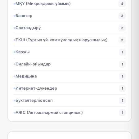
МҚҰ (Микроқаржы ұйымы)
4
Банктер
3
Сақтандыру
2
ТКШ (Тұрғын үй-коммуналдық шаруашылық)
2
Қаржы
1
Онлайн-ойындар
1
Медицина
1
Интернет-дүкендер
1
Бухгалтерлік есеп
1
АЖС (Автожанармай станциясы)
1