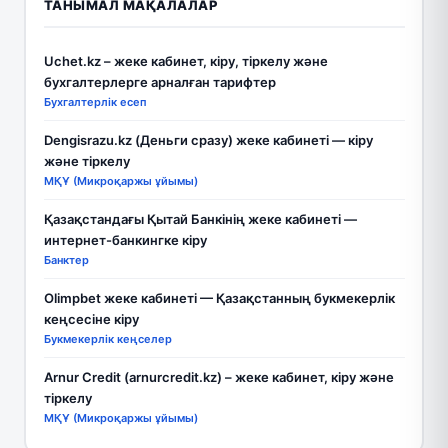
ТАНЫМАЛ МАҚАЛАЛАР
Uchet.kz – жеке кабинет, кіру, тіркелу және
бухгалтерлерге арналған тарифтер
Бухгалтерлік есеп
Dengisrazu.kz (Деньги сразу) жеке кабинеті — кіру
және тіркелу
МҚҰ (Микроқаржы ұйымы)
Қазақстандағы Қытай Банкінің жеке кабинеті —
интернет-банкингке кіру
Банктер
Olimpbet жеке кабинеті — Қазақстанның букмекерлік
кеңсесіне кіру
Букмекерлік кеңселер
Arnur Credit (arnurcredit.kz) – жеке кабинет, кіру және
тіркелу
МҚҰ (Микроқаржы ұйымы)