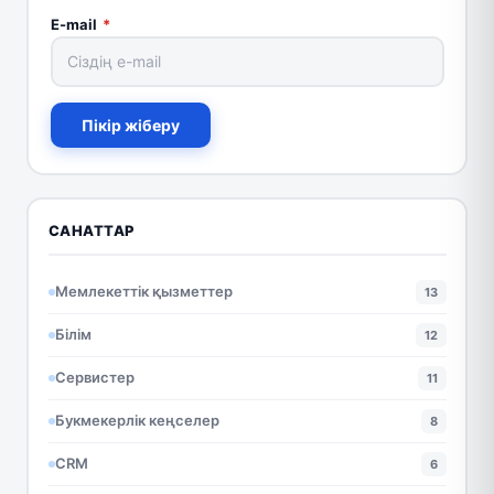
E-mail
*
Пікір жіберу
САНАТТАР
Мемлекеттік қызметтер
13
Білім
12
Сервистер
11
Букмекерлік кеңселер
8
CRM
6