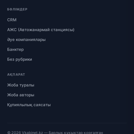
БӨЛІМДЕР
CRM
АЖС (Автожанармай станциясы)
Әуе компаниялары
Банктер
Без рубрики
АҚПАРАТ
Жоба туралы
Жоба авторы
Құпиялылық саясаты
© 2026
Vkabinet.kz
— Барлық құқықтар қорғалған