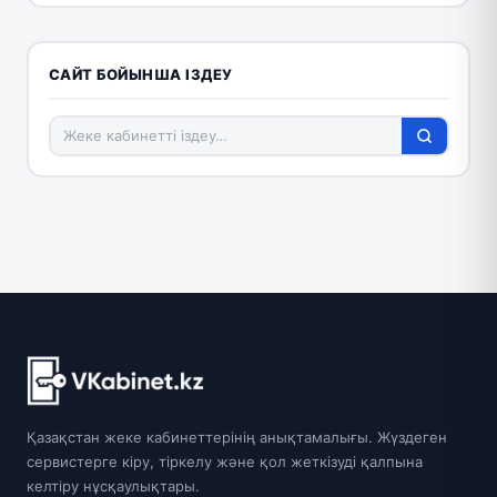
САЙТ БОЙЫНША ІЗДЕУ
Қазақстан жеке кабинеттерінің анықтамалығы. Жүздеген
сервистерге кіру, тіркелу және қол жеткізуді қалпына
келтіру нұсқаулықтары.