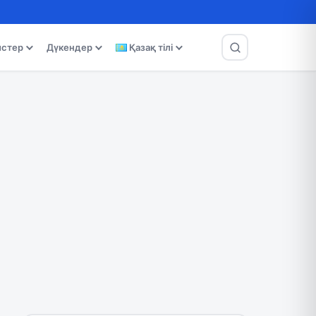
истер
Дүкендер
Қазақ тілі