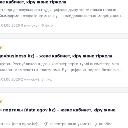
е кабинет, кіру және тіркелу
станда денсаулық сақтауды цифрландыру және азаматтардың
ұйымдармен өзара іс-қимылы үшін пайдаланылатын медициналық
 ұсыну жүйесі (КМИС). Платформа…
в
·
01.06.2026
·
3 мин оқу
·
0 пікір
ер
ovbusiness.kz) – жеке кабинет, кіру және тіркелу
ақстан Республикасындағы кәсіпкерлерге түрлі қызметтер мен
рналған мемлекеттік платформа. Бұл цифрлық портал бизнеске
к және түрлі…
в
·
01.06.2026
·
2 мин оқу
·
0 пікір
ер
порталы (data.egov.kz) – жеке кабинет, кіру және
талы (data.egov.kz) — ҚР «электрондық үкіметінің» дербес