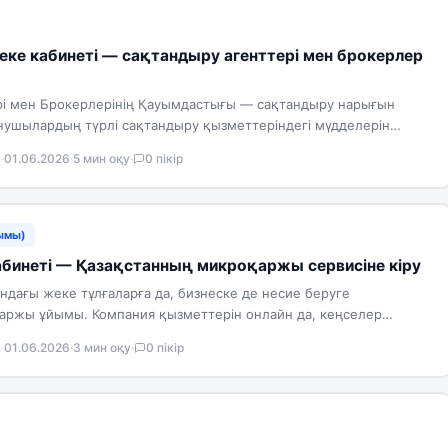
еке кабинеті — сақтандыру агенттері мен брокерлер
рі мен Брокерлерінің Қауымдастығы — сақтандыру нарығын
ушылардың түрлі сақтандыру қызметтеріндегі мүдделерін
ан бірлестік. Ұйымның сайтында жеке кабинет…
в
·
01.06.2026
·
5 мин оқу
·
0 пікір
ымы)
абинеті — Қазақстанның микроқаржы сервисіне кіру
ндағы жеке тұлғаларға да, бизнеске де несие беруге
аржы ұйымы. Компания қызметтерін онлайн да, кеңселер
; түрлі…
в
·
01.06.2026
·
3 мин оқу
·
0 пікір