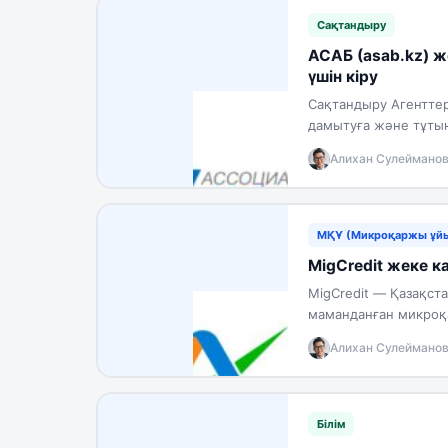
Сақтандыру
АСАБ (asab.kz) ж
үшін кіру
Сақтандыру Агентте
дамытуға және тұтын
қорғауға бағдарланғ
Алихан Сулеймано
МҚҰ (Микроқаржы ұй
MigCredit жеке к
MigCredit — Қазақста
маманданған микроқ
арқылы да көрсетеді
Алихан Сулеймано
Білім