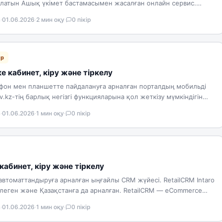
латын Ашық үкімет бастамасымен жасалған онлайн сервис.
 органдар жасайтын…
в
·
01.06.2026
·
2 мин оқу
·
0 пікір
ер
е кабинет, кіру және тіркелу
фон мен планшетте пайдалануға арналған порталдың мобильді
.kz-тің барлық негізгі функцияларына қол жеткізу мүмкіндігін
ілген…
в
·
01.06.2026
·
1 мин оқу
·
0 пікір
кабинет, кіру және тіркелу
автоматтандыруға арналған ыңғайлы CRM жүйесі. RetailCRM Intaro
рлеген және Қазақстанға да арналған. RetailCRM — eCommerce
в
·
01.06.2026
·
1 мин оқу
·
0 пікір