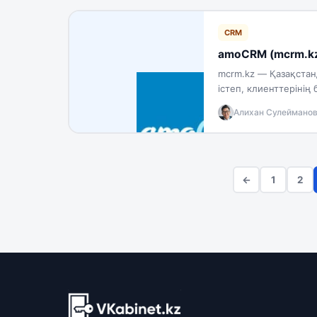
CRM
amoCRM (mcrm.kz)
mcrm.kz — Қазақстан
істеп, клиенттеріні
көруге сынақ…
Алихан Сулеймано
←
1
2