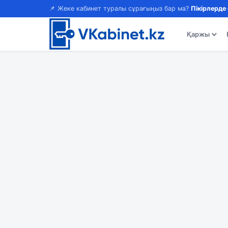
📌 Жеке кабинет туралы сұрағыңыз бар ма?
Пікірлерде
Қаржы