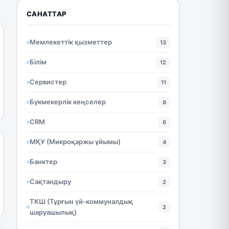
САНАТТАР
Мемлекеттік қызметтер
13
Білім
12
Сервистер
11
Букмекерлік кеңселер
8
CRM
6
МҚҰ (Микроқаржы ұйымы)
4
Банктер
3
Сақтандыру
2
ТКШ (Тұрғын үй-коммуналдық
2
шаруашылық)