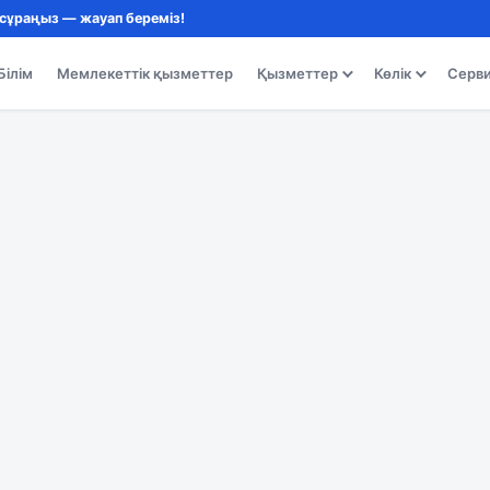
 сұраңыз — жауап береміз!
Білім
Мемлекеттік қызметтер
Қызметтер
Көлік
Серв