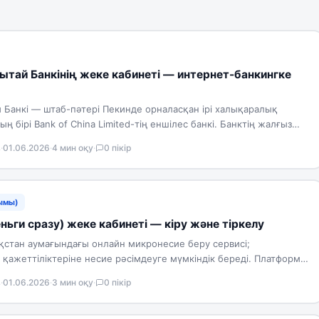
тай Банкінің жеке кабинеті — интернет-банкингке
 Банкі — штаб-пәтері Пекинде орналасқан ірі халықаралық
бірі Bank of China Limited-тің еншілес банкі. Банктің жалғыз
в
·
01.06.2026
·
4 мин оқу
·
0 пікір
ымы)
ньги сразу) жеке кабинеті — кіру және тіркелу
ақстан аумағындағы онлайн микронесие беру сервисі;
қажеттіліктеріне несие рәсімдеуге мүмкіндік береді. Платформа
ң төменгі талаптармен ақпарат…
в
·
01.06.2026
·
3 мин оқу
·
0 пікір