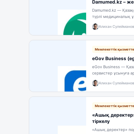
Damumed.kz – жек
Damumed.kz — Қазақ
түрлі медициналық 
қызметтерді кешенді
Алихан Сулеймано
Мемлекеттік қызметт
eGov Business (eg
eGov Business — Қаз
сервистер ұсынуға а
арналған мемлекетті
Алихан Сулеймано
Мемлекеттік қызметт
«Ашық деректер» 
тіркелу
«Ашық деректер» пор