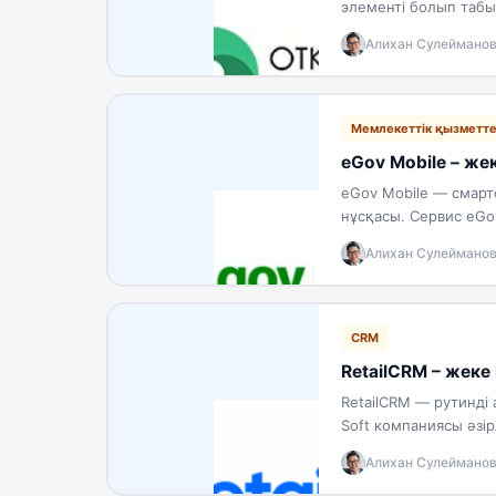
элементі болып табы
Портал мемлекеттік
Алихан Сулеймано
Мемлекеттік қызметт
eGov Mobile – жек
eGov Mobile — смарт
нұсқасы. Сервис eGov
береді; ол жеңілдет
Алихан Сулеймано
CRM
RetailCRM – жеке 
RetailCRM — рутинді 
Soft компаниясы әзі
және бөлшек…
Алихан Сулеймано