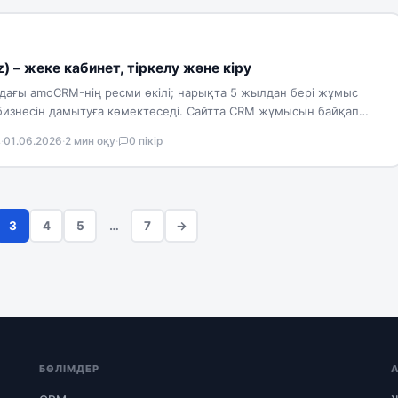
 – жеке кабинет, тіркелу және кіру
дағы amoCRM-нің ресми өкілі; нарықта 5 жылдан бері жұмыс
ң бизнесін дамытуға көмектеседі. Сайтта CRM жұмысын байқап
в
·
01.06.2026
·
2 мин оқу
·
0 пікір
3
4
5
…
7
→
БӨЛІМДЕР