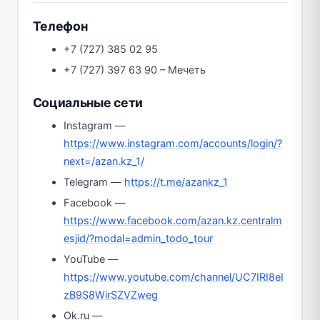
Телефон
+7 (727) 385 02 95
+7 (727) 397 63 90 – Мечеть
Социальные сети
Instagram —
https://www.instagram.com/accounts/login/?
next=/azan.kz_1/
Telegram —
https://t.me/azankz_1
Facebook —
https://www.facebook.com/azan.kz.centralm
esjid/?modal=admin_todo_tour
YouTube —
https://www.youtube.com/channel/UC7IRI8eI
zB9S8WirSZVZweg
Ok.ru —