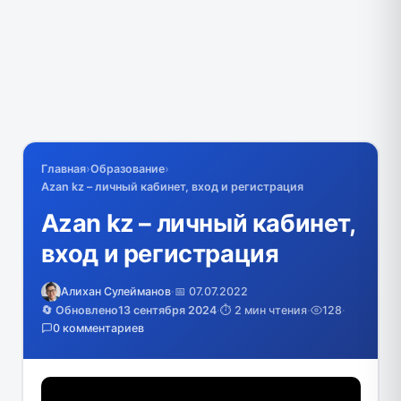
Главная
›
Образование
›
Azan kz – личный кабинет, вход и регистрация
Azan kz – личный кабинет,
вход и регистрация
Алихан Сулейманов
·
📅 07.07.2022
🔄 Обновлено
13 сентября 2024
·
⏱️ 2 мин чтения
·
128
·
0 комментариев