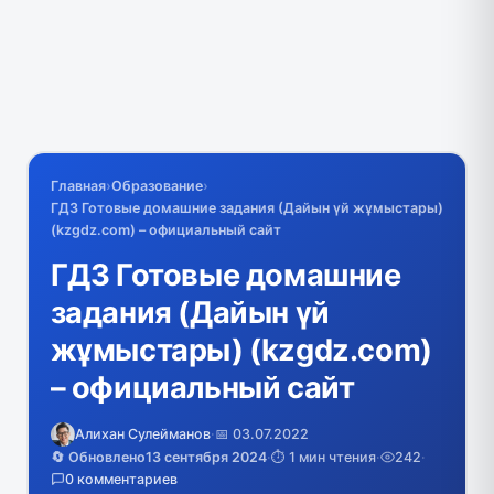
Главная
›
Образование
›
ГДЗ Готовые домашние задания (Дайын үй жұмыстары)
(kzgdz.com) – официальный сайт
ГДЗ Готовые домашние
задания (Дайын үй
жұмыстары) (kzgdz.com)
– официальный сайт
Алихан Сулейманов
·
📅 03.07.2022
🔄 Обновлено
13 сентября 2024
·
⏱️ 1 мин чтения
·
242
·
0 комментариев