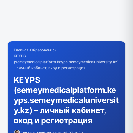
Главная
›
Образование
›
KEYPS
(semeymedicalplatform.keyps.semeymedicaluniversity.kz)
– личный кабинет, вход и регистрация
KEYPS
(semeymedicalplatform.ke
yps.semeymedicaluniversit
y.kz) – личный кабинет,
вход и регистрация
Алихан Сулейманов
·
📅 08.07.2022