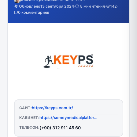
🔄 Обновлено
13 сентября 2024
·
⏱️ 8 мин чтения
·
142
·
0 комментариев
https://keyps.com.tr/
САЙТ:
https://semeymedicalplatform.keyps.semeymedicaluniversity.kz/system/login
КАБИНЕТ:
ТЕЛЕФОН:
(+90) 312 911 45 60