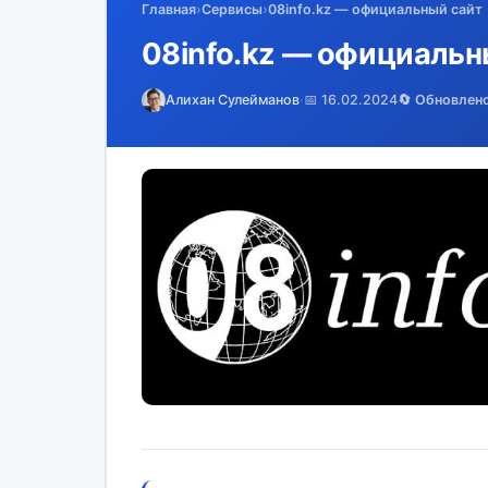
Главная
›
Сервисы
›
08info.kz — официальный сайт
08info.kz — официальн
Алихан Сулейманов
·
📅 16.02.2024
🔄 Обновлен