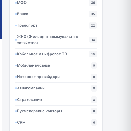
МФО
36
Банки
35
Транспорт
22
ЖКХ (Жилищно-коммунальное
18
хозяйство)
Кабельное и цифровое ТВ
10
Мобильная связь
9
Интернет провайдеры
9
Авиакомпании
8
Страхование
8
Букмекерские конторы
8
CRM
6