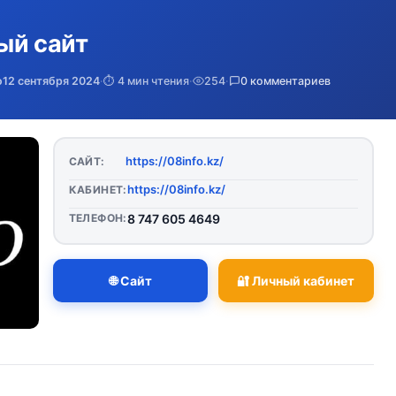
ый сайт
о
12 сентября 2024
·
⏱️ 4 мин чтения
·
254
·
0 комментариев
https://08info.kz/
САЙТ:
https://08info.kz/
КАБИНЕТ:
ТЕЛЕФОН:
8 747 605 4649
🌐 Сайт
🔐 Личный кабинет