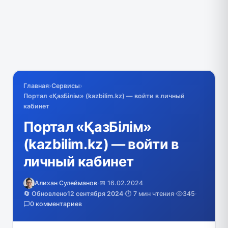
Главная
›
Сервисы
›
Портал «ҚазБілім» (kazbilim.kz) — войти в личный
кабинет
Портал «ҚазБілім»
(kazbilim.kz) — войти в
личный кабинет
Алихан Сулейманов
·
📅 16.02.2024
🔄 Обновлено
12 сентября 2024
·
⏱️ 7 мин чтения
·
345
·
0 комментариев