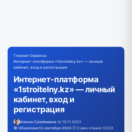
Главная
›
Сервисы
›
Интернет-платформа «1stroitelny.kz» — личный
кабинет, вход и регистрация
Интернет-платформа
«1stroitelny.kz» — личный
кабинет, вход и
регистрация
Алихан Сулейманов
·
📅 10.11.2023
🔄 Обновлено
12 сентября 2024
·
⏱️ 5 мин чтения
·
203
·