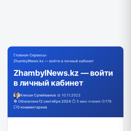
Главная
›
Сервисы
›
ZhambylNews.kz — войти в личный кабинет
ZhambylNews.kz — войти
в личный кабинет
Алихан Сулейманов
·
📅 10.11.2023
🔄 Обновлено
12 сентября 2024
·
⏱️ 5 мин чтения
·
178
·
0 комментариев