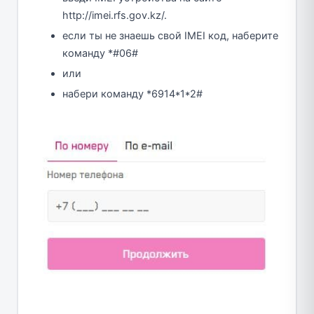
http://imei.rfs.gov.kz/.
если ты не знаешь свой IMEI код, наберите
команду *#06#
или
набери команду *6914*1*2#