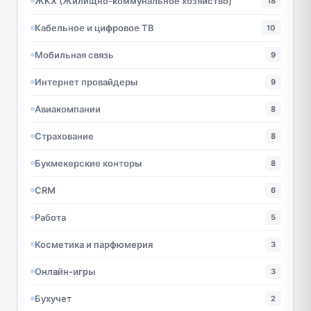
ЖКХ (Жилищно-коммунальное хозяйство)
18
Кабельное и цифровое ТВ
10
Мобильная связь
9
Интернет провайдеры
9
Авиакомпании
8
Страхование
8
Букмекерские конторы
8
CRM
6
Работа
5
Косметика и парфюмерия
3
Онлайн-игры
3
Бухучет
2