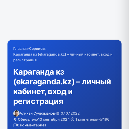
Главная
›
Сервисы
›
Караганда кз (ekaraganda.kz) – личный кабинет, вход и
регистрация
Караганда кз
(ekaraganda.kz) – личный
кабинет, вход и
регистрация
Алихан Сулейманов
·
📅 07.07.2022
🔄 Обновлено
13 сентября 2024
·
⏱️ 1 мин чтения
·
196
·
0 комментариев