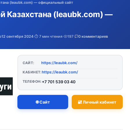
тана (leaubk.com) — официальный сайт
 Казахстана (leaubk.com) —
о
12 сентября 2024
·
⏱️ 7 мин чтения
·
197
·
0 комментариев
https://leaubk.com/
САЙТ:
https://leaubk.com/
КАБИНЕТ:
ТЕЛЕФОН:
+7 701 539 03 40
🌐 Сайт
🔐 Личный кабинет