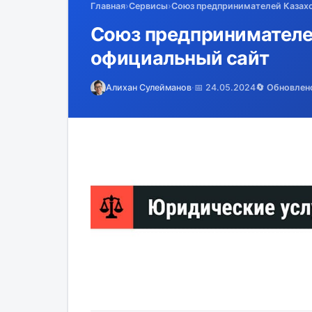
Главная
›
Сервисы
›
Союз предпринимателей Казахс
Союз предпринимателей
официальный сайт
Алихан Сулейманов
·
📅 24.05.2024
🔄 Обновлен