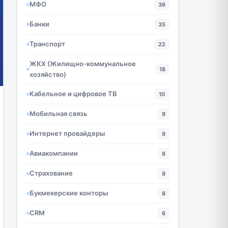
МФО
36
Банки
35
Транспорт
22
ЖКХ (Жилищно-коммунальное
18
хозяйство)
Кабельное и цифровое ТВ
10
Мобильная связь
9
Интернет провайдеры
9
Авиакомпании
8
Страхование
8
Букмекерские конторы
8
CRM
6