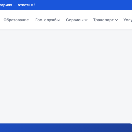
тариях — ответим!
Образование
Гос. службы
Сервисы
Транспорт
Усл