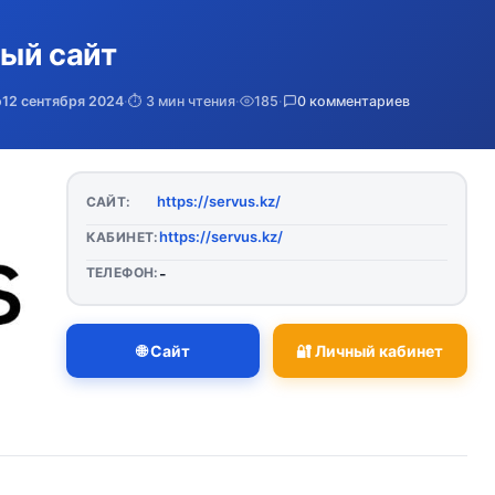
ый сайт
о
12 сентября 2024
·
⏱️ 3 мин чтения
·
185
·
0 комментариев
https://servus.kz/
САЙТ:
https://servus.kz/
КАБИНЕТ:
ТЕЛЕФОН:
-
🌐 Сайт
🔐 Личный кабинет