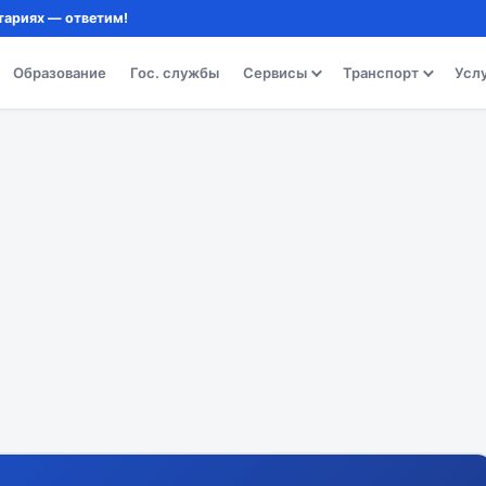
тариях — ответим!
Образование
Гос. службы
Сервисы
Транспорт
Усл