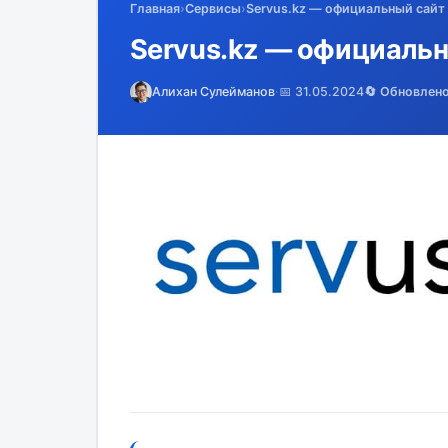
Главная
›
Сервисы
›
Servus.kz — официальный сайт
Servus.kz — официальн
Алихан Сулейманов
·
📅 31.05.2024
🔄 Обновлен