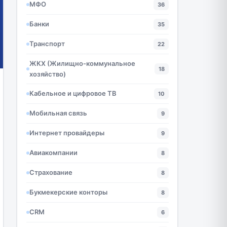
МФО
36
Банки
35
Транспорт
22
ЖКХ (Жилищно-коммунальное
18
хозяйство)
Кабельное и цифровое ТВ
10
Мобильная связь
9
Интернет провайдеры
9
Авиакомпании
8
Страхование
8
Букмекерские конторы
8
CRM
6