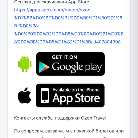
Ссылка для скачивания App Store —
https://apps.apple.com/ru/app/ozon-
%D1%82%D0%BE%D0%B2%D0%B0%D1%80%D1%8
B-%D0%B8-
%D0%B0%D0%B2%D0%B8%D0%B0%D0%B1%D0%B
8%D0%BB%D0%B5%D1%82%D1%8B/id407804998
Контакты службы поддержки Ozon Travel
По вопросам, связанным с покупкой билетов или