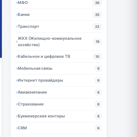
МФО
36
Банки
35
Транспорт
22
ЖКХ (Жилищно-коммунальное
18
хозяйство)
Кабельное и цифровое ТВ
10
Мобильная связь
9
Интернет провайдеры
9
Авиакомпании
8
Страхование
8
Букмекерские конторы
8
CRM
6