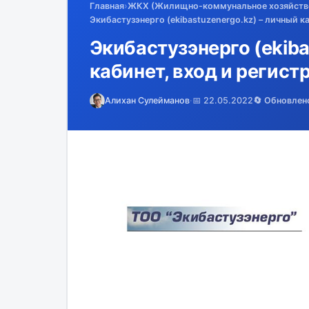
Главная
›
ЖКХ (Жилищно-коммунальное хозяйств
Экибастузэнерго (ekibastuzenergo.kz) – личный к
Экибастузэнерго (ekiba
кабинет, вход и регист
Алихан Сулейманов
·
📅 22.05.2022
🔄 Обновлен