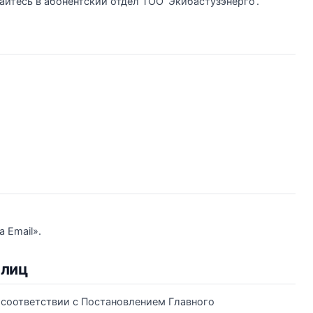
йтесь в абонентский отдел ТОО ‘Экибастузэнерго’.
 Email».
 лиц
 соответствии с Постановлением Главного