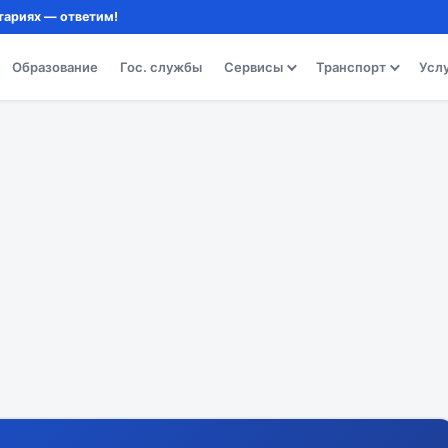
тариях — ответим!
Образование
Гос. службы
Сервисы
Транспорт
Усл