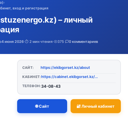
о)
›
абинет, вход и регистрация
stuzenergo.kz) – личный
рация
о
4 июня 2026
·
⏱️ 2 мин чтения
·
375
·
0 комментариев
https://ekibgorset.kz/about
САЙТ:
https://cabinet.ekibgorset.kz/auth/signIn
КАБИНЕТ:
ТЕЛЕФОН:
34-08-43
🌐 Сайт
🔐 Личный кабинет