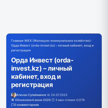
Главная
›
ЖКХ (Жилищно-коммунальное хозяйство)
›
Орда Инвест (orda-invest.kz) – личный кабинет, вход и
регистрация
Орда Инвест (orda-
invest.kz) – личный
кабинет, вход и
регистрация
Алихан Сулейманов
·
📅 24.07.2022
🔄 Обновлено
4 июня 2026
·
⏱️ 3 мин чтения
·
279
·
0 комментариев