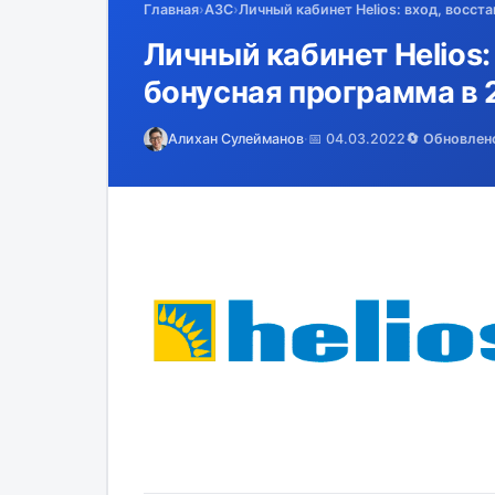
Главная
›
АЗС
›
Личный кабинет Helios: вход, восст
Личный кабинет Helios:
бонусная программа в 
Алихан Сулейманов
·
📅 04.03.2022
🔄 Обновлен