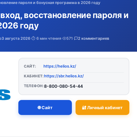
ановление пароля и бонусная программа в 2026 году
 вход, восстановление пароля и
2026 году
о
3 августа 2026
·
⏱️ 6 мин чтения
·
571
·
2 комментариев
https://helios.kz/
САЙТ:
https://sbr.helios.kz/
КАБИНЕТ:
ТЕЛЕФОН:
8-800-080-54-44
🌐 Сайт
🔐 Личный кабинет