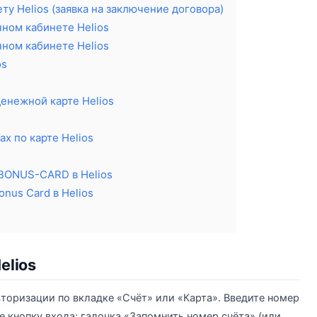
ту Helios (заявка на заключение договора)
чном кабинете Helios
чном кабинете Helios
os
денежной карте Helios
х по карте Helios
 BONUS-CARD в Helios
onus Card в Helios
elios
торизации по вкладке «Счёт» или «Карта». Введите номер
е кнопку входа; галочка «Запомнить номер счёта» (или