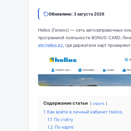
Обновлено:
3 августа 2026
Helios (Гелиос) — сеть автозаправочных ко
программой лояльности BONUS-CARD. Личны
sbr.helios.kz
, где держатели карт проверяют
Содержание статьи
скрыть
1
Как войти в личный кабинет Helios
1.1
По счёту
1.2
По карте