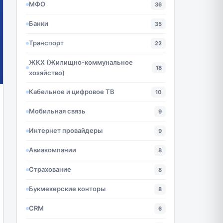
МФО
36
Банки
35
Транспорт
22
ЖКХ (Жилищно-коммунальное
18
хозяйство)
Кабельное и цифровое ТВ
10
Мобильная связь
9
Интернет провайдеры
9
Авиакомпании
8
Страхование
8
Букмекерские конторы
8
CRM
6