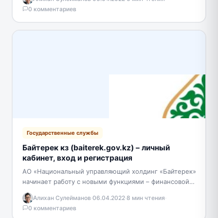
величину налоговых задолженностей физических и…
0 комментариев
Государственные службы
Байтерек кз (baiterek.gov.kz) – личный
кабинет, вход и регистрация
АО «Национальный управляющий холдинг «Байтерек»
начинает работу с новыми функциями – финансовой
поддержкой агропромышленного комплекса, которая
Алихан Сулейманов
·
06.04.2022
·
8 мин чтения
·
перешла из присоединенного к нему холдинга…
0 комментариев