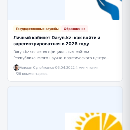
Государственные службы
Образование
Личный кабинет Daryn.kz: как войти и
зарегистрироваться в 2026 году
Daryn.kz является официальным сайтом
Республиканского научно-практического центра
«Дарын», который находит и поддерживает
Алихан Сулейманов
·
06.04.2022
·
4 мин чтения
·
талантливых детей и в Казахстане. Чтобы попасть в
26 комментариев
личный кабинет…