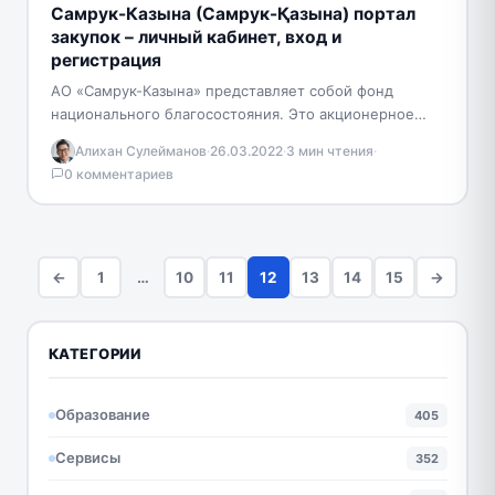
Самрук-Казына (Самрук-Қазына) портал
закупок – личный кабинет, вход и
регистрация
АО «Самрук-Казына» представляет собой фонд
национального благосостояния. Это акционерное
общество, основанное в 2008 году по указу
Алихан Сулейманов
·
26.03.2022
·
3 мин чтения
·
Нурсултана Назарбаева. Единственным акционером
0 комментариев
организации является…
←
1
…
10
11
12
13
14
15
→
КАТЕГОРИИ
Образование
405
Сервисы
352