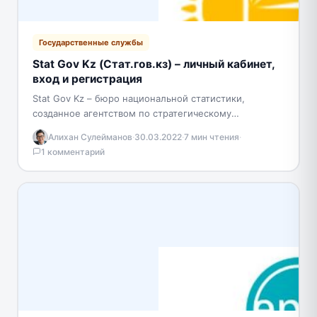
Государственные службы
Stat Gov Kz (Стат.гов.кз) – личный кабинет,
вход и регистрация
Stat Gov Kz – бюро национальной статистики,
созданное агентством по стратегическому
планированию. Работает в Республике Казахстан.
Алихан Сулейманов
·
30.03.2022
·
7 мин чтения
·
Главным направлением работы является выполнение
1 комментарий
задач…