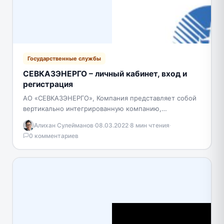
Государственные службы
СЕВКАЗЭНЕРГО – личный кабинет, вход и
регистрация
АО «СЕВКАЗЭНЕРГО», Компания представляет собой
вертикально интегрированную компанию,
включающую все звенья энергоснабжения Северо-
Алихан Сулейманов
·
08.03.2022
·
8 мин чтения
·
Казахстанской области (генерацию, транспортировку
0 комментариев
и сбыт энергоресурсов). Предприятие входит в…