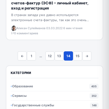
счетов-фактур (ЭСФ) – личный кабинет,
вход и регистрация
В странах запада уже давно используются
электронные счета-фактуры, так как это очень
удобно и практично, а также позволяет экономить
Алихан Сулейманов
·
03.03.2022
·
6 мин чтения
·
время. В ряде…
0 комментариев
←
1
…
12
13
14
15
→
КАТЕГОРИИ
Образование
405
Сервисы
352
Государственные службы
146