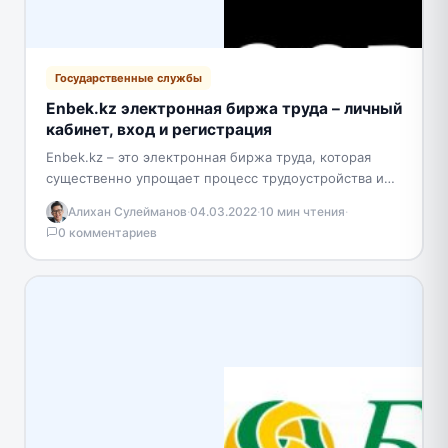
Государственные службы
Enbek.kz электронная биржа труда – личный
кабинет, вход и регистрация
Enbek.kz – это электронная биржа труда, которая
существенно упрощает процесс трудоустройства и
помогает работодателям быстрее находить
Алихан Сулейманов
·
04.03.2022
·
10 мин чтения
·
подходящих соискателей. Сервис также доступен
0 комментариев
частным…