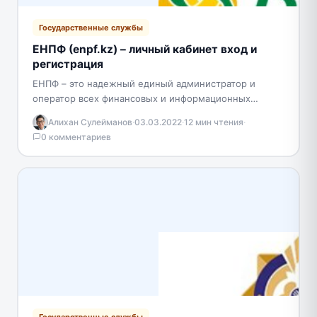
Государственные службы
ЕНПФ (enpf.kz) – личный кабинет вход и
регистрация
ЕНПФ – это надежный единый администратор и
оператор всех финансовых и информационных
потоков накопительной пенсионной системы
Алихан Сулейманов
·
03.03.2022
·
12 мин чтения
·
Республики Казахстан. Управление пенсионными
0 комментариев
активами АО…
Государственные службы