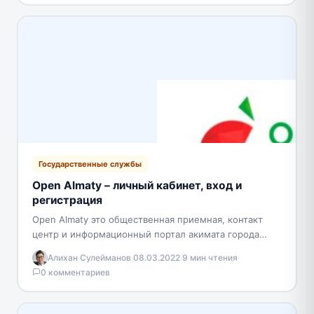
Государственные службы
Open Almaty – личный кабинет, вход и
регистрация
Open Almaty это общественная приемная, контакт
центр и информационный портал акимата города
Алматы. Цель проекта – обеспечение эффективного
Алихан Сулейманов
·
08.03.2022
·
9 мин чтения
·
взаимодействия между горожанами и…
0 комментариев