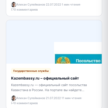
депутату Казахстана с просьбой, вопросом либо
Алихан Сулейманов
·
22.07.2022
·
1 мин чтения
·
предложением. Инструкция, как…
0 комментариев
Государственные службы
Kazembassy.ru – официальный сайт
Kazembassy.ru — официальный сайт посольства
Казахстана в России. На портале вы найдете
следующие полезные функции: в каких городах
Алихан Сулейманов
·
21.07.2022
·
11 мин чтения
·
находятся консульские учреждения; заказать…
0 комментариев