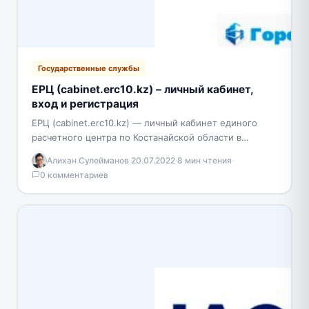
Государственные службы
ЕРЦ (cabinet.erc10.kz) – личный кабинет,
вход и регистрация
ЕРЦ (cabinet.erc10.kz) — личный кабинет единого
расчетного центра по Костанайской области в
городах Рудный, Аркалык, Лисаковск, Талдыкорган,
Алихан Сулейманов
·
20.07.2022
·
8 мин чтения
·
Щучинск. Сервис создан в 2014…
0 комментариев