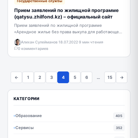
Государственные службы
Прием заявлений по жилищной программе
(qatysu.zhilfond.kz) – официальный сайт
Прием заявлений по жилищной программе
«Арендное жилье без права выкупа для работающей
молодежи». Условия жилищной программы «ELORDA
Алихан Сулейманов
·
18.07.2022
·
9 мин чтения
·
ZHASTARY» Максимальная сумма займа –…
0 комментариев
←
1
2
3
4
5
6
…
15
→
КАТЕГОРИИ
Образование
405
Сервисы
352