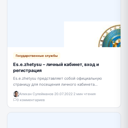
Государственные службы
Es.e.zhetysu – личный кабинет, вход и
регистрация
Es.e.zhetysu представляет собой официальную
страницу для посещения личного кабинета
государственных услуг по Алматинской области
Алихан Сулейманов
·
20.07.2022
·
2 мин чтения
·
Республики Казахстан. Пользователи платформы
0 комментариев
получают много полезных возможностей.…