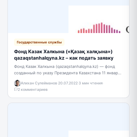
Государственные службы
Фонд Казак Халкына («Қазақ халқына»)
qazaqstanhalqyna.kz – как подать заявку
Фонд Казак Халкына (qazaqstanhalqyna.kz) — фонд
созданный по указу Президента Казахстана 11 января
2022 года. Призван решать проблемы народа в
Алихан Сулейманов
·
20.07.2022
·
3 мин чтения
·
области медицинских…
2 комментариев