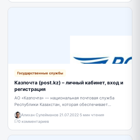
Государственные службы
Казпочта (post.kz) – личный кабинет, вход и
регистрация
АО «Казпочта» — национальная почтовая служба
Республики Казахстан, которая обеспечивает
надежную и быструю доставку различных
Алихан Сулейманов
·
21.07.2022
·
5 мин чтения
·
отправлений. Выгодные тарифы, высокое качество
0 комментариев
обслуживания и…