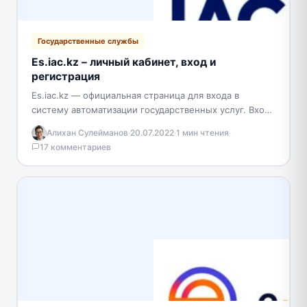
Государственные службы
Es.iac.kz – личный кабинет, вход и
регистрация
Es.iac.kz — официальная страница для входа в
систему автоматизации государственных услуг. Вход
в личный кабинет Чтобы войти в систему
Алихан Сулейманов
·
20.07.2022
·
1 мин чтения
·
необходимо перейти на…
17 комментариев