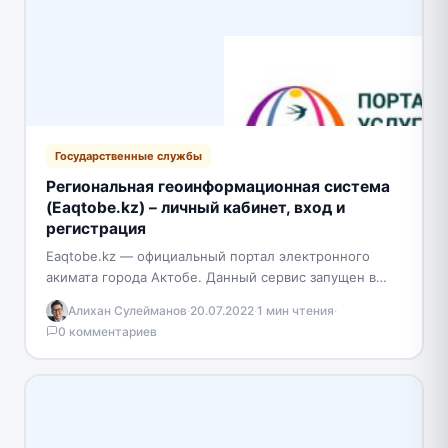
Государственные службы
Региональная геоинформационная система
(Eaqtobe.kz) – личный кабинет, вход и
регистрация
Eaqtobe.kz — официальный портал электронного
акимата города Актобе. Данный сервис запущен в
декабре 2020 года. Теперь жители Актобе смогут
Алихан Сулейманов
·
20.07.2022
·
1 мин чтения
·
получить все необходимые…
0 комментариев