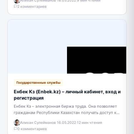
Алихан Сулейманов
·
18.05.2022
·
9 мин чтения
·
руководство в сфере внешнеполитической
2 комментариев
деятельности и возглавляющим единую систему
органов…
Государственные службы
Енбек Кз (Enbek.kz) – личный кабинет, вход и
регистрация
Енбек Кз – электронная биржа труда. Она позволяет
гражданам Республики Казахстан получать доступ к
сотням вакансий. Обеспечивает максимально
Алихан Сулейманов
·
16.05.2022
·
12 мин чтения
·
комфортные условия для поиска…
0 комментариев