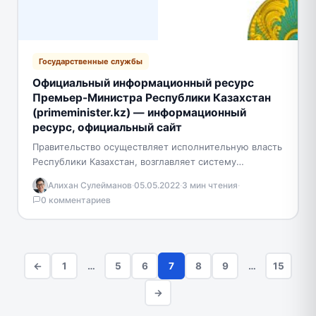
Государственные службы
Официальный информационный ресурс
Премьер-Министра Республики Казахстан
(primeminister.kz) — информационный
ресурс, официальный сайт
Правительство осуществляет исполнительную власть
Республики Казахстан, возглавляет систему
исполнительных органов и осуществляет
Алихан Сулейманов
·
05.05.2022
·
3 мин чтения
·
руководство их деятельностью. Правительство
0 комментариев
образуется Президентом Республики в порядке,
предусмотренном…
←
1
…
5
6
7
8
9
…
15
→