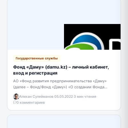
Государственные службы
Фонд «Даму» (damu.kz) – личный кабинет,
вход и регистрация
АО «Фонд развития предпринимательства «Даму»
(далее – Фонд/Фонд «Даму») «О создании Фонда
развития малого предпринимательства» №
Алихан Сулейманов
·
05.05.2022
·
3 мин чтения
·
установлен в соответствии с Постановлением 665.…
0 комментариев