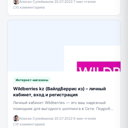
Алихан Сулейманов
·
20.07.2022
·
7 мин чтения
·
бытовую технику.…
0 комментариев
Интернет-магазины
Wildberries kz (ВайлдБеррис кз) – личный
кабинет, вход и регистрация
Личный кабинет Wildberries — это ваш надежный
помощник для выгодного шоппинга в Сети. Подробно
рассмотрим, как осуществить регистрацию в
Алихан Сулейманов
·
20.07.2022
·
6 мин чтения
·
собственном личном кабинете…
0 комментариев