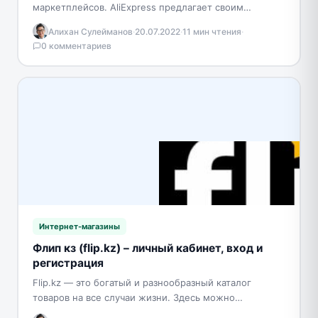
маркетплейсов. AliExpress предлагает своим
клиентам самые низкие цены со скидками, а также
Алихан Сулейманов
·
20.07.2022
·
11 мин чтения
·
огромный выбор из более…
0 комментариев
Интернет-магазины
Флип кз (flip.kz) – личный кабинет, вход и
регистрация
Flip.kz — это богатый и разнообразный каталог
товаров на все случаи жизни. Здесь можно
приобрести красивую одежду, обувь и фирменную