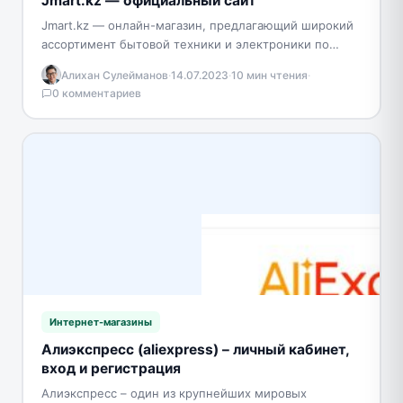
Jmart.kz — официальный сайт
Jmart.kz — онлайн-магазин, предлагающий широкий
ассортимент бытовой техники и электроники по
привлекательным ценам в Казахстане. Здесь вы
Алихан Сулейманов
·
14.07.2023
·
10 мин чтения
·
найдете огромный выбор товаров и…
0 комментариев
Интернет-магазины
Алиэкспресс (aliexpress) – личный кабинет,
вход и регистрация
Алиэкспресс – один из крупнейших мировых