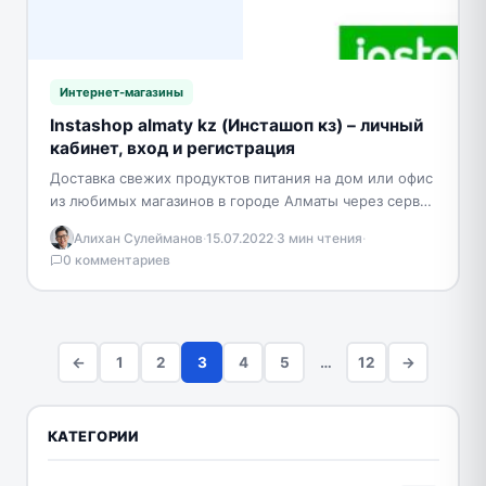
Интернет-магазины
Instashop almaty kz (Инсташоп кз) – личный
кабинет, вход и регистрация
Доставка свежих продуктов питания на дом или офис
из любимых магазинов в городе Алматы через сервис
Instashop. Большой выбор продуктов по выгодным…
Алихан Сулейманов
·
15.07.2022
·
3 мин чтения
·
0 комментариев
←
1
2
3
4
5
…
12
→
КАТЕГОРИИ