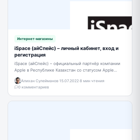
Интернет-магазины
iSpace (айСпейс) – личный кабинет, вход и
регистрация
iSpace (айСпейс) – официальный партнёр компании
Apple в Республике Казахстан со статусом Apple
Premium Reseller. В магазинах можно не только
Алихан Сулейманов
·
15.07.2022
·
8 мин чтения
·
купить iPhone,…
0 комментариев