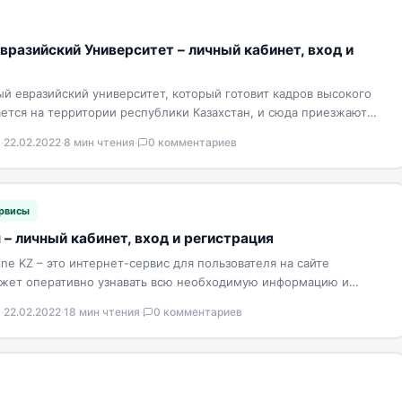
разийский Университет – личный кабинет, вход и
й евразийский университет, который готовит кадров высокого
ается на территории республики Казахстан, и сюда приезжают
 граждан,…
в
·
22.02.2022
·
8 мин чтения
·
0 комментариев
рвисы
 – личный кабинет, вход и регистрация
ne KZ – это интернет-сервис для пользователя на сайте
ожет оперативно узнавать всю необходимую информацию и
 Управлять…
в
·
22.02.2022
·
18 мин чтения
·
0 комментариев