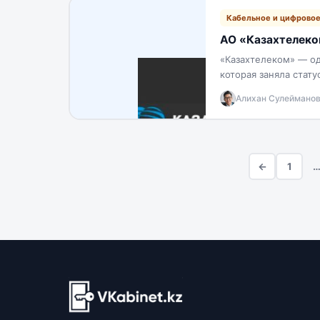
Кабельное и цифровое
АО «Казахтелеком
«Казахтелеком» — од
которая заняла стат
была открыта в 1994
Алихан Сулеймано
←
1