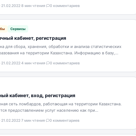
тях…
в
·
21.02.2022
·
8 мин чтения
·
0 комментариев
жбы
Сервисы
чный кабинет, регистрация
а для сбора, хранения, обработки и анализа статистических
разования на территории Казахстана. Информацию в базу,
ичные…
в
·
21.02.2022
·
4 мин чтения
·
0 комментариев
ый кабинет, вход, регистрация
пная сеть ломбардов, работающая на территории Казахстана.
тся предоставлением услуг населению как при
осещении представительства, так…
в
·
21.02.2022
·
7 мин чтения
·
0 комментариев