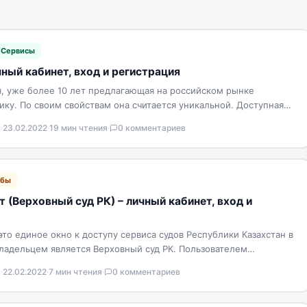
Сервисы
ный кабинет, вход и регистрация
, уже более 10 лет предлагающая на российском рынке
ку. По своим свойствам она считается уникальной. Доступная
в
·
23.02.2022
·
19 мин чтения
·
0 комментариев
жбы
 (Верховный суд РК) – личный кабинет, вход и
то единое окно к доступу сервиса судов Республики Казахстан в
ладельцем является Верховный суд РК. Пользователем
в
·
22.02.2022
·
7 мин чтения
·
0 комментариев