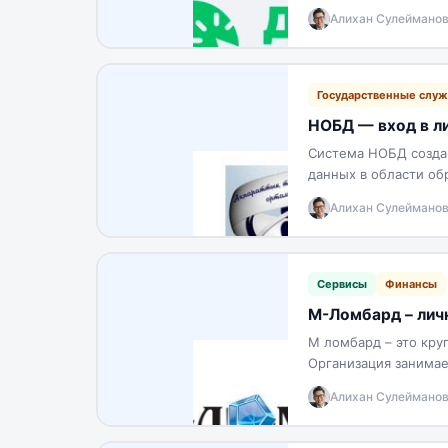
основных потребнос
Алихан Сулеймано
Государственные слу
НОБД — вход в ли
Система НОБД создан
данных в области об
предоставляют разл
Алихан Сулеймано
Сервисы
Финансы
М-Ломбард – личн
М ломбард – это кру
Организация занимае
непосредственном п
Алихан Сулеймано