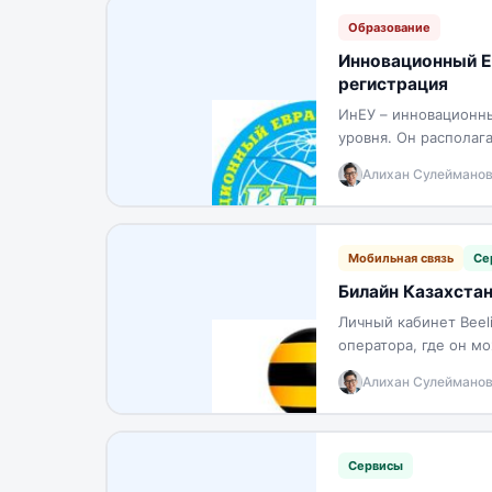
Образование
Инновационный Ев
регистрация
ИнЕУ – инновационны
уровня. Он располаг
тысячи иностранных
Алихан Сулеймано
Мобильная связь
Се
Билайн Казахстан
Личный кабинет Beeli
оператора, где он м
управлять услугами.
Алихан Сулеймано
Сервисы