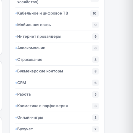
хозяйство)
Кабельное и цифровое ТВ
10
Мобильная связь
9
Интернет провайдеры
9
Авиакомпании
8
Страхование
8
Букмекерские конторы
8
CRM
6
Работа
5
Косметика и парфюмерия
3
Онлайн-игры
3
Бухучет
2