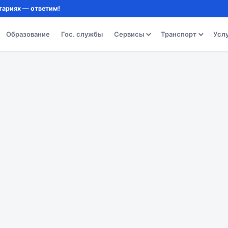
тариях — ответим!
Образование
Гос. службы
Сервисы
Транспорт
Усл