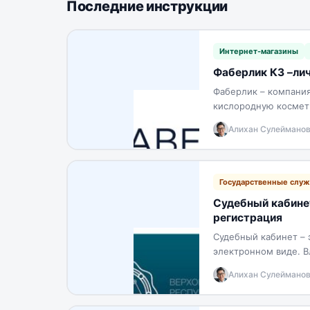
Последние инструкции
Интернет-магазины
Фаберлик КЗ –лич
Фаберлик – компания
кислородную космети
цена делает…
Алихан Сулеймано
Государственные слу
Судебный кабинет
регистрация
Судебный кабинет – э
электронном виде. В
кабинета…
Алихан Сулеймано