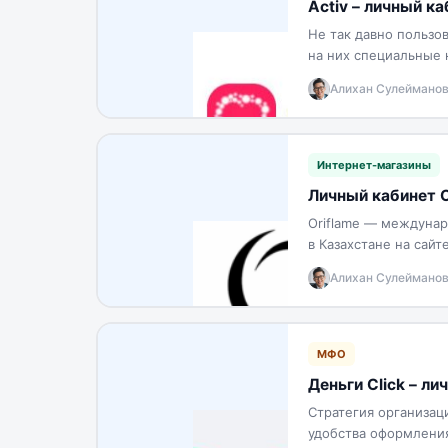
Activ – личный ка
Не так давно пользо
на них специальные 
бесплатных минут и
Алихан Сулеймано
Интернет-магазины
Личный кабинет O
Oriflame — междунар
в Казахстане на сайт
сообщества после б
Алихан Сулеймано
МФО
Деньги Сlick – ли
Стратегия организац
удобства оформления