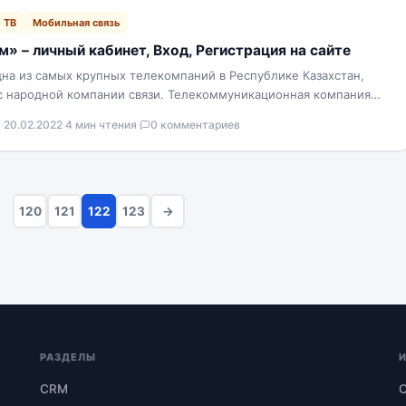
 ТВ
Мобильная связь
» – личный кабинет, Вход, Регистрация на сайте
на из самых крупных телекомпаний в Республике Казахстан,
ус народной компании связи. Телекоммуникационная компания
…
в
·
20.02.2022
·
4 мин чтения
·
0 комментариев
…
120
121
122
123
→
РАЗДЕЛЫ
CRM
О