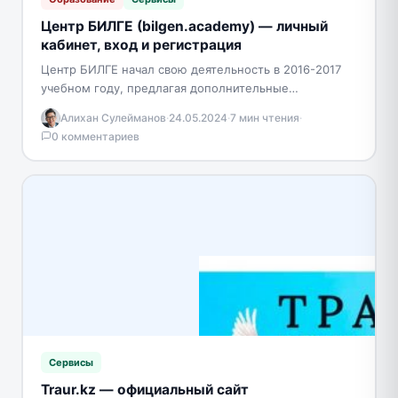
Центр БИЛГЕ (bilgen.academy) — личный
кабинет, вход и регистрация
Центр БИЛГЕ начал свою деятельность в 2016-2017
учебном году, предлагая дополнительные
образовательные курсы для детей дошкольного и
Алихан Сулейманов
·
24.05.2024
·
7 мин чтения
·
школьного возраста. Главной целью центра…
0 комментариев
Сервисы
Traur.kz — официальный сайт