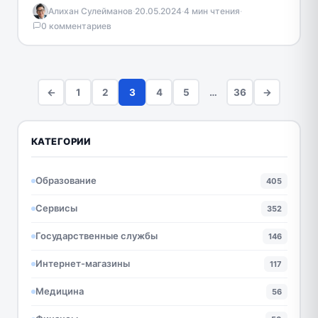
специализированным учреждением, направленным
Алихан Сулейманов
·
20.05.2024
·
4 мин чтения
·
на развитие инновационных методов и творческого
0 комментариев
потенциала учителей и преподавателей
образовательных учреждений нашего…
←
1
2
3
4
5
…
36
→
КАТЕГОРИИ
Образование
405
Сервисы
352
Государственные службы
146
Интернет-магазины
117
Медицина
56