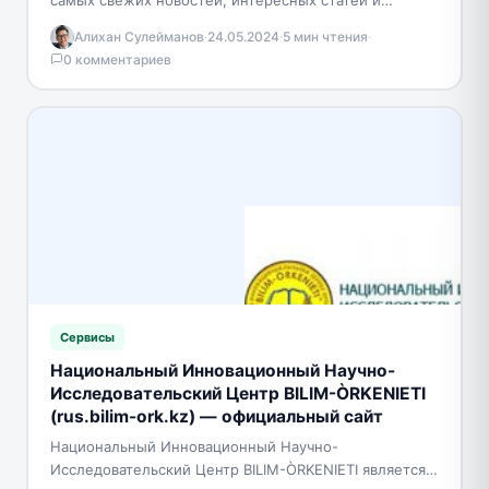
увлекательных бесед на казахском языке. Здесь
Алихан Сулейманов
·
24.05.2024
·
5 мин чтения
·
каждый день публикуются обновления…
0 комментариев
Сервисы
Национальный Инновационный Научно-
Исследовательский Центр BILIM-ÒRKENIETI
(rus.bilim-ork.kz) — официальный сайт
Национальный Инновационный Научно-
Исследовательский Центр BILIM-ÒRKENIETI является