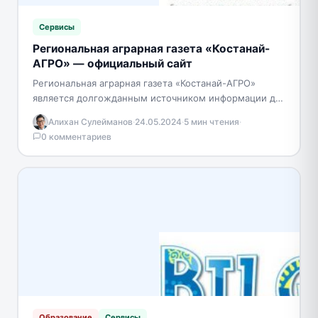
Сервисы
Региональная аграрная газета «Костанай-
АГРО» — официальный сайт
Региональная аграрная газета «Костанай-АГРО»
является долгожданным источником информации для
сельскохозяйственного сообщества с момента своего
Алихан Сулейманов
·
24.05.2024
·
5 мин чтения
·
первого выпуска в 2009 году. Еженедельно, начиная
0 комментариев
с…
Образование
Сервисы