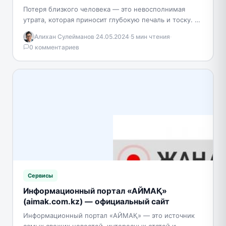
Потеря близкого человека — это невосполнимая
утрата, которая приносит глубокую печаль и тоску. В
такие моменты особенно важно обеспечить уход за
Алихан Сулейманов
·
24.05.2024
·
5 мин чтения
·
ушедшим…
0 комментариев
Сервисы
Информационный портал «АЙМАҚ»
(aimak.com.kz) — официальный сайт
Информационный портал «АЙМАҚ» — это источник
самых свежих новостей, интересных статей и