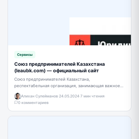
Сервисы
Союз предпринимателей Казахстана
(leaubk.com) — официальный сайт
Союз предпринимателей Казахстана,
респектабельная организация, занимающая важное
место в экономическом ландшафте страны. Основная
Алихан Сулейманов
·
24.05.2024
·
7 мин чтения
·
цель союза — поддержка и развитие
0 комментариев
предпринимательства в Казахстане.…