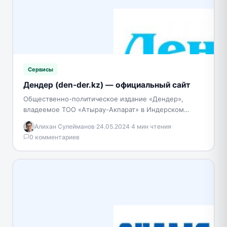
Сервисы
Дендер (den-der.kz) — официальный сайт
Общественно-политическое издание «Дендер»,
владеемое ТОО «Атырау-Акпарат» в Индерском
районе Атырауской области, ушло своими корнями в
Алихан Сулейманов
·
24.05.2024
·
4 мин чтения
·
далекий 1934 год, когда оно было создано…
0 комментариев