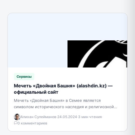
Сервисы
Мечеть «Двойная Башня» (alashdin.kz) —
официальный сайт
Мечеть «Двойная Башня» в Семее является
символом исторического наследия и религиозной
значимости. Ее строительство началось еще в 1858
Алихан Сулейманов
·
24.05.2024
·
3 мин чтения
·
году при поддержке известных…
0 комментариев